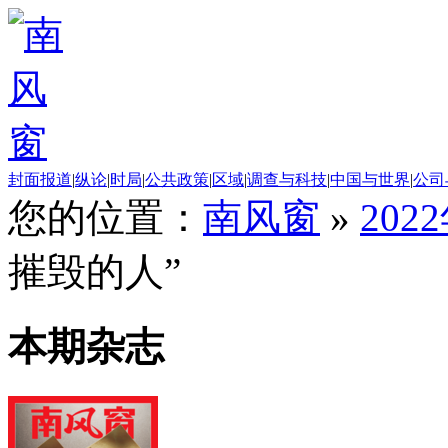
封面报道
|
纵论
|
时局
|
公共政策
|
区域
|
调查与科技
|
中国与世界
|
公司
您的位置：
南风窗
»
202
摧毁的人”
本期杂志