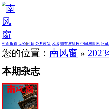
封面报道
|
纵论
|
时局
|
公共政策
|
区域
|
调查与科技
|
中国与世界
|
公司
您的位置：
南风窗
»
202
本期杂志