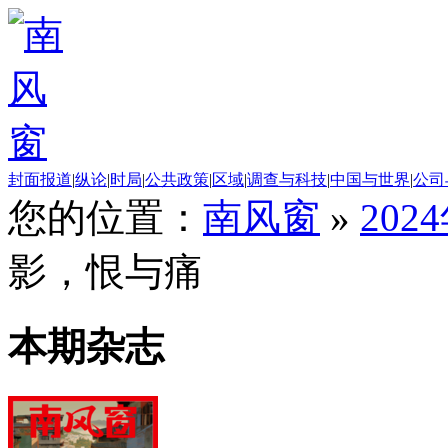
封面报道
|
纵论
|
时局
|
公共政策
|
区域
|
调查与科技
|
中国与世界
|
公司
您的位置：
南风窗
»
202
影，恨与痛
本期杂志