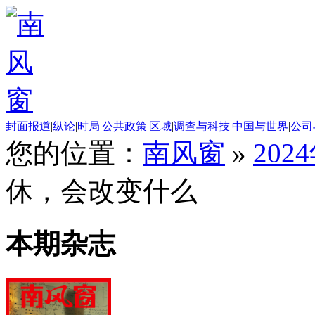
封面报道
|
纵论
|
时局
|
公共政策
|
区域
|
调查与科技
|
中国与世界
|
公司
您的位置：
南风窗
»
202
休，会改变什么
本期杂志