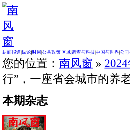
封面报道
|
纵论
|
时局
|
公共政策
|
区域
|
调查与科技
|
中国与世界
|
公司
您的位置：
南风窗
»
202
行”，一座省会城市的养
本期杂志