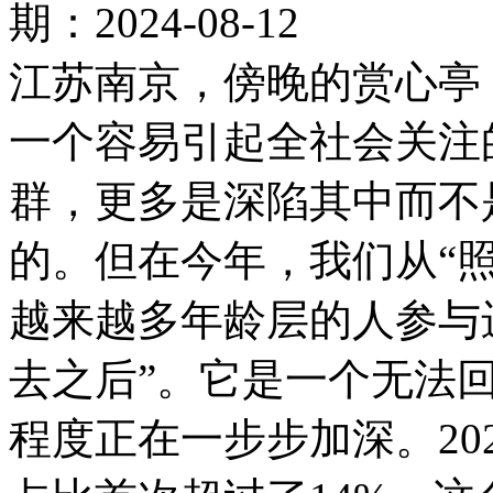
期：2024-08-12
江苏南京，傍晚的赏心亭（图/视觉中国）养老，并不是一个容易引起全社会关注的字眼。真正需要面对它的人群，更多是深陷其中而不是参与讨论—老年人是喑声的。但在今年，我们从“照护难题”讨论到“延迟退休”，越来越多年龄层的人参与进来，纷纷开始思考我们的“老去之后”。它是一个无法回避的问题，因为中国的老龄化程度正在一步步加深。2021年底，我国65岁及以上人口占比首次超过了14%，这个数字是联合国衡量一个国家老龄化程度的重要指标。而根据国家卫健委的数据，2035年左右，我国60岁及以上老年人口将突破4亿，在总人口中的占比将超过30%，进入重度老龄化。依靠子女的传统照护方式日渐崩解，以养老院为代表的机构养老还存在较大的医护缺口，政府作为兜底无法覆盖全社会的老人……庞大的照护缺口应该怎么缓解？我们“老去之后”将由谁来照护？在社会的焦虑情绪之外，我们试图搜寻解决办法。一些更早面对老龄化问题的城市已经进行了很多养老探索，其中就有南京。作为中国较早进入人口老龄化的城市之一，2017年底，南京市65岁及以上老年人口占比就已经超过14%，比全国整体提前了4年。为了应对严峻的老龄化挑战，在家庭、市场和政府力量之外，2019年南京全市开始推行以志愿者为核心的社会互助养老体系—“时间银行”。任何人都可以申请加入“时间银行”，通过公安审核等程序后，即可成为志愿者，给老人提供服务，服务的时间通过政府平台记录存储下来。等自己老去或者家人老去的时候进行使用和兑换，“以时间换时间，以服务换服务”。虽然“时间银行”在国外已经有几十年的发展历史，上海在1990年代也进行过相关的探索，但南京市是将它以政府主导的方式全市推行的第一个城市，而且有效持续地在运转。2024年是“时间银行”在南京全市运行的第六年，总注册人数达到34万，其中志愿者截至今年上半年已经有7万多人注册成功（实际注册人数目前已超9万），为老人提供了110.6万次上门服务。7月，南风窗前往南京采访了相关人员，试图厘清这套社会互助养老模式能否成为我们“老去之后”的一种选择。重要的小事老去是从放弃很多小事开始的。需要弓腰才能扫到的房间的角落，为了不闪到腰，学会放弃。临近夜里感到口渴时饮水的欲望，为了不频繁起夜，学会放弃。越来越听不清楚的对话，为了不惹人生厌，学会放弃……当身体逐渐老去，年轻时觉得容易的小事，都逐渐变得困难。江苏省南京市栖霞区，今年90岁的张胜利和老伴同住。今年有一次，家里做饭的燃气灶打不出火来了，张胜利叫了师傅上门维修，说是燃气灶电池没电了，只需要出门去买一个新的电池换上。这难倒了两位老人，因为他们都不方便。2017年，张胜利被送到医院放置了他的第四个心脏支架。此前他每天早上能来来回回走一个小时，但自他从“鬼门关”逃出来之后，他就不怎么下楼了。“能出去，但是不方便出去，走路害怕跌倒。”他说。除了四个心脏支架，他还有高血压、脑梗和支气管炎，承受不起摔倒的代价。很长一段时间里，买菜这种不得不出门的事情都是老伴负责，哪怕她也听力退化严重，没有助听器几乎无法与人正常交流。“老太婆也跌倒过，而且是一跌倒就没人拉。岁数在那儿谁敢拉呢？有一次（运气）还不错，有认识的人给她抱起来了。”如果没有人，就只能等她自己缓过来，再爬起来回家。在家也并不意味着安全，一点点的意外就会导致严重的后果。7月上旬的一天，87岁的莫瑾容在客厅发现了一只蟑螂，她举着拖鞋想拍死它，结果跌坐在了地板上。当天她就去了附近的社区医院拍了片，开了膏药，但是之后疼得更厉害了，尾椎骨那一块疼得她睡不着觉。没办法正常买菜、做饭，睡觉甚至上厕所也受到了影响，忍了几天，莫瑾容决定去更大的医院拍一个CT。万一是骨折，她要早点治疗，及时住院。可是医院很远，她不知道自己要怎么过去，附近并不容易打到出租车，更时兴的打车软件她不会使用。这都已经算是幸运。有的老人在家突然胃出血、胃穿孔。有的老人在家里猝不及防地晕厥。还有彻底沉默的重度失能的老人，身体里插入了胃管和尿管，一个多月找不到人更换，硅胶制管道会瘪掉，和皮肉开始粘连。被悬置起来的不仅仅只有身体问题，还有老人离开社会身份后突然拥有的大把大把的时间，和与之同时到来的孤独。前些年，70岁出头的赵巧珍和蔡国明夫妇发现，有一位年轻时候当领导退休下来的老爷爷，总是被人看到独自蹲在小区楼下，一蹲就是一两个小时，也不跟人说话。后来有人好奇，过去看他在做什么，结果发现，他在数蚂蚁。赵巧珍和蔡国明能够理解这种状态，退休之后，他们都曾感受到那种断崖式的空虚。当被问到刚退休时候的生活，70岁的蔡国明眼睛发直，出神了几秒钟。“我都不知道我在干吗。”他说。外孙过来家里的时候，他会和赵巧珍一起带外孙，外孙回家之后，他们俩连饭都不怎么能打得起精神做。那时候俩人多是在家枯坐，成天盯着电视看，也不知道到底在看些什么。赵巧珍那会儿得了坐骨神经痛，一痛，痛了半年。这些重要的小事需要被解决，需要有人在场，但因为各种原因，它往往是落空的。“时间银行”会长史秀莲在与老人交流即使过去了8年，“时间银行”的“001”号员工李沪浣还记得一位老爷爷。当时李沪浣在栖霞区的嘉岳居家服务点上班，他接到社区的电话，说隔壁小区有一位老人要外出买药，需要人帮忙。老人背部有残疾，无儿无女，一直没有结过婚，独自住在一室一厅的房子里。桌子上总有超市里发的传单册子和电视购物指南，他通过电话求助来维持自己的日常生活。“我们借了一圈才借到轮椅，然后把他推到了社区医院。”李沪浣不知道在给自己打电话以前，老人是怎么完成药物购买的，因为他连出门的轮椅都没有。老人的药每周都要拿一次，但嘉岳居家服务点只有两个工作人员，要服务两个小区的老人。那时候服务点正开始以“时间银行”的方式招揽志愿者，李沪浣和“时间银行”最早的一批志愿者们一起，才帮助老人解决了这件“小事”。随着“时间银行”在南京全市的铺开，志愿者人数不断增加，越来越多的老人有了得到帮助的可能。张胜利打一个电话，同一个小区的志愿者就可以把电池送上门。莫瑾容也是，刚向“时间银行”求助，十分钟内就有人上门教她打车。赵巧珍和蔡国明夫妻现在是在“时间银行”上有200个小时服务时长的志愿者，他们通过“送餐”“陪伴”这样的小事重新开始和人们产生连接。“我们现在能动，能跑，能帮助到别人，我总有不能动的时候啊。（万一）身体不好需要别人帮助的时候，我现在先帮别人，然后别人以后再帮我。‘银行’就是储蓄嘛，只不过不是储蓄人民币，而是储蓄时间。我们能动我们就帮别人，等到我们不能动的时候，希望别人再帮我们。”赵巧珍说。在南京，“时间银行”正在成为家庭、市场和政府兜底之外，一个人人都可以触及的养老选择。它把更多人打捞起来，放入社会互助养老的网络之中。汇 合对于南京“时间银行”的主理人史秀莲来说，这原本只是一项基于她个人志趣的志愿服务。她并非从一开始就想要将帮助老人这件事情发展成社会事业，而是被越来越迫切的现实需求一步步推到了这里。史秀莲原本只是钟山职业技术学院的一位青年教师，因为当时学校开设养老专业，承接到政府的合作项目，参与对南京市养老现状的评估工作，所以了解到很多老人的具体境况。2013年，她在进行南京市老年人健康状况评估。在上门探访过程里，有一位老人很奇怪，她独居，但是不锁门，只在门后面放了一块砖块抵住。敲门进去之后，史秀莲发现老人腿脚不方便，她用砖头抵门是因为之前她锁上门的时候摔倒过一次，躺在地上动不了，不停地求救但没有人听到。那之后，老人就没有再锁门，以防下次有突发情况。从这个时期开始，史秀莲慢慢组织志愿者在他们周围的小区去做一些服务于老人的好人好事，但是事情没有按她想象那样顺利进行下去。2016年重阳节，一对夫妻志愿者用保温桶装了很多热菜热饭送去给以前帮助过但后来住进养老院的老人。到养老院之后，那位老人不在，志愿者就希望能把饭菜分享给其他老人，大家一起吃。“结果（有）老人（患阿尔茨海默病）拿起保温桶就砸地上，‘你想毒死我？你心怎么这么狠？’骂得可难听了。”史秀莲说。一开始她不知道这件事情，后来她发现，送饭过去的那对志愿者开始变得沉默，不再愿意参与服务，史秀莲跑过去问了情况后才知道。“他们是因为我才参与志愿服务的，可是这件事情让他们爱心受挫，以后不打算再干了。而且让他们对养老这个事情恐惧，对养老院也恐惧。我觉得我做了一件坏事，不是做了好事。”也正因此，她有了这样的念头：如果能有一个平台，帮忙去对接这些供需的志愿服务关系，又能争取到政府信誉背书，那志愿服务的安全性将会更高，志愿者的善意就不会“掉在地上”。这种帮助他人的动力将可以更有效地持续。为了寻找到可以参考的成熟案例或做法，史秀莲在网上搜索以志愿者为依托的互助养老模式，最终选择了“时间银行”这个名字，它恰好符合自己在做的事情，也便于记忆。那时候的史秀莲还没有想过，三年之后，这个名称会以《南京市养老服务时间银行实施方案（试行）》文件的形式，被面向全市公布。今天，任何一个人只需要下载“我的南京”APP，进入“养老互助时间平台”，就能够申请注册成为“时间银行”的志愿者。注册成功后，他们就可以开始接单为老人提供服务，每完成一次服务，相应的服务时长就会被计入他们的“个人账户”的“基本账户”之中。在未来，当他们自己年老体衰，或者是他们家中的老人需要帮助的时候，就可以花费账户中的时间下单，获取来自他人的服务。“个人账户”里的时间也可以捐赠给政府的时间总池或者定向给60周岁以上的有需要的老年人。而在这一切刚开始发端的时候，史秀莲只是目睹了老人的困境，想做点力所能及的事情。她观察到，“不到不得已的情况，我们的老年人不愿意住养老院”。比如一开始那位腿脚不便的老人，入住养老院能帮助他得到更安全的照护，但是当时他宁愿用砖头抵住门也不愿意去，担心自己去住了，别人会骂孩子不孝。作为“时间银行”从2020年就开始存储的志愿者，今年70出头的赵明翠也和记者证实了史秀莲的说法。“有儿女就不要进养老院了。”她说。在她曾经作为一位菜农所能接触到的信息里，她担心自己住进养老院后会被护工欺负，担心儿女送的食物会被别人吃掉。但说到最后可能更害怕的是，养老院这三个字所延展的关于“老去”“死亡”的恐惧。她说：“我家舅母那时候送进去养老院，没多长时间，就半年，就死了。没得什么毛病，就是有一点点老年痴呆，有一点点。”2021年注册为“时间银行”志愿者的朱广俊，今年67岁，和妻子还有丈母娘三人一起在家养老。他有一个女儿，不在身边，而是在广西工作并且成家。被问到年龄更大之后的养老问题，他也说，养老院不在他们考虑的范围里。钱是一个问题，朱广俊的退休工资大概是每个月4000多元，这个价格在南京市区内能做的选择并不多。更高端的医养一体的养老院，有的机构一个床位就动辄上万元。不愿意去养老院，理论上还可以跟着子女养老，避免高龄独居带来的无人照护问题。但“尽量不给孩子增加麻烦”，这是记者从使用“时间银行”的高龄老人那里反复听到的一句话。上门采访的那天，张胜利的儿子正好去探望，他看上去是一个善良温和的中年人，给父母带了保温壶装的老母鸡汤，和两块南京的土烧饼。张胜利和老伴都很满意孩子每周都会过来看望，耳背的婆婆少有的插话是夸自己的孩子。孩子带来的烧饼有点儿硬，张胜利还是决定要吃下去。他戴的假牙使不上力气，想了个办法，把烧饼泡水，等它软了，慢慢磨下去。“我也