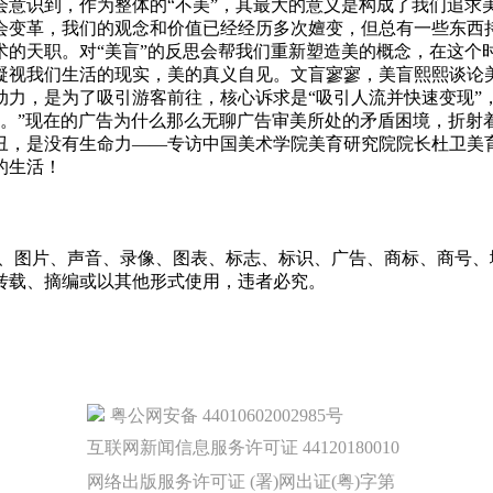
会意识到，作为整体的“不美”，其最大的意义是构成了我们追求
会变革，我们的观念和价值已经经历多次嬗变，但总有一些东西
术的天职。对“美盲”的反思会帮我们重新塑造美的概念，在这个
凝视我们生活的现实，美的真义自见。文盲寥寥，美盲熙熙谈论
力，是为了吸引游客前往，核心诉求是“吸引人流并快速变现”
I。”现在的广告为什么那么无聊广告审美所处的矛盾困境，折射
丑，是没有生命力——专访中国美术学院美育研究院院长杜卫美
的生活！
字、图片、声音、录像、图表、标志、标识、广告、商标、商号
转载、摘编或以其他形式使用，违者必究。
粤公网安备 44010602002985号
互联网新闻信息服务许可证 44120180010
网络出版服务许可证 (署)网出证(粤)字第