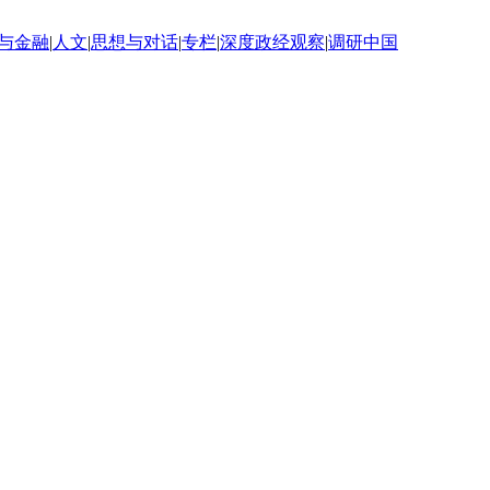
与金融
|
人文
|
思想与对话
|
专栏
|
深度政经观察
|
调研中国