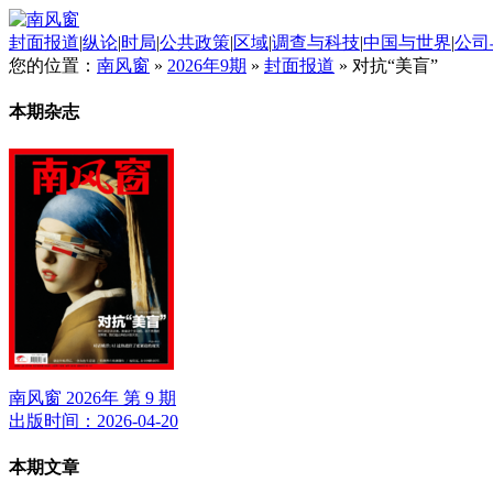
封面报道
|
纵论
|
时局
|
公共政策
|
区域
|
调查与科技
|
中国与世界
|
公司
您的位置：
南风窗
»
2026年9期
»
封面报道
»
对抗“美盲”
本期杂志
南风窗 2026年 第 9 期
出版时间：2026-04-20
本期文章