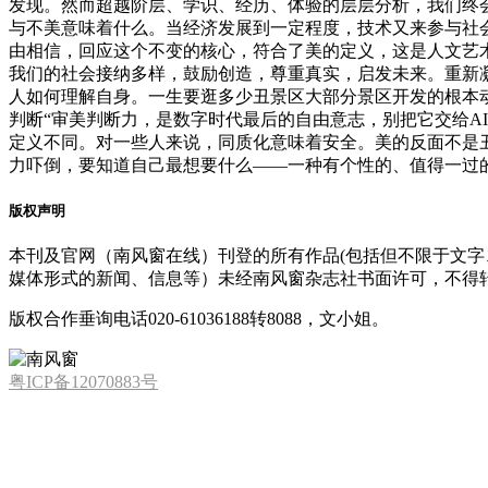
发现。然而超越阶层、学识、经历、体验的层层分析，我们终
与不美意味着什么。当经济发展到一定程度，技术又来参与社
由相信，回应这个不变的核心，符合了美的定义，这是人文艺
我们的社会接纳多样，鼓励创造，尊重真实，启发未来。重新
人如何理解自身。一生要逛多少丑景区大部分景区开发的根本动
判断“审美判断力，是数字时代最后的自由意志，别把它交给A
定义不同。对一些人来说，同质化意味着安全。美的反面不是
力吓倒，要知道自己最想要什么——一种有个性的、值得一过
版权声明
本刊及官网（南风窗在线）刊登的所有作品(包括但不限于文
媒体形式的新闻、信息等）未经南风窗杂志社书面许可，不得
版权合作垂询电话020-61036188转8088，文小姐。
粤ICP备12070883号