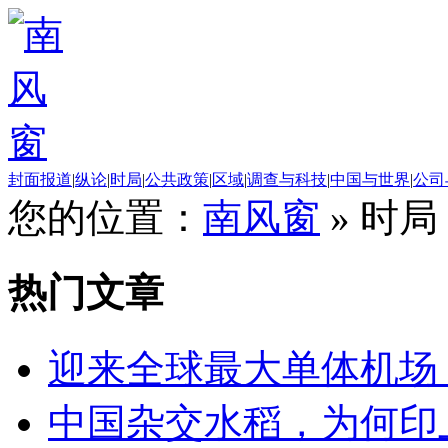
封面报道
|
纵论
|
时局
|
公共政策
|
区域
|
调查与科技
|
中国与世界
|
公司
您的位置：
南风窗
»
时局
热门文章
迎来全球最大单体机场
中国杂交水稻，为何印