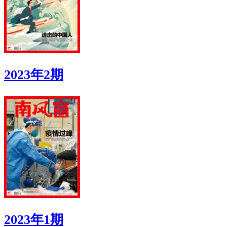
2023年2期
2023年1期