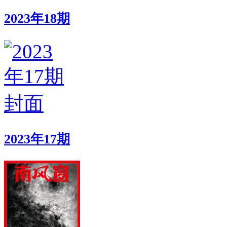
2023年18期
2023年17期