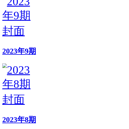
2023年9期
2023年8期