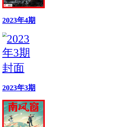
2023年4期
2023年3期