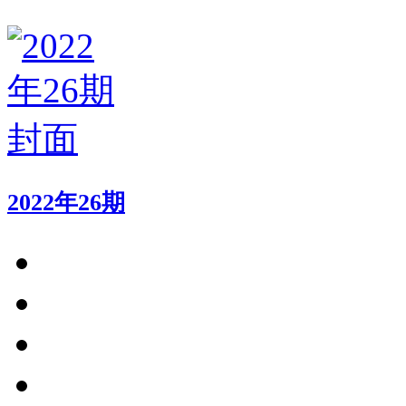
2022年26期