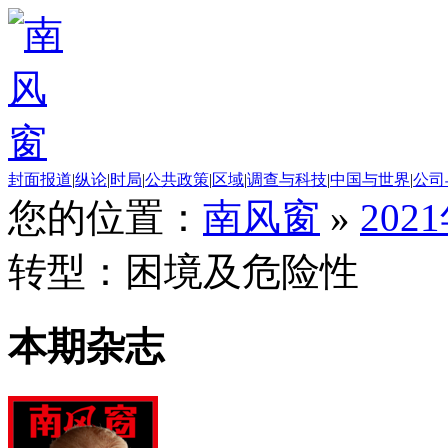
封面报道
|
纵论
|
时局
|
公共政策
|
区域
|
调查与科技
|
中国与世界
|
公司
您的位置：
南风窗
»
202
转型：困境及危险性
本期杂志