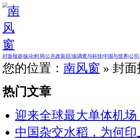
封面报道
|
纵论
|
时局
|
公共政策
|
区域
|
调查与科技
|
中国与世界
|
公司
您的位置：
南风窗
»
封面
热门文章
迎来全球最大单体机场
中国杂交水稻，为何印