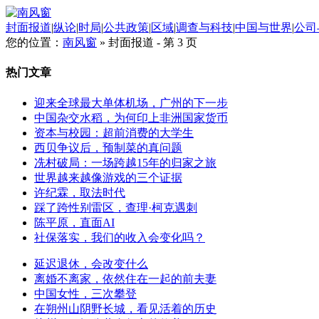
封面报道
|
纵论
|
时局
|
公共政策
|
区域
|
调查与科技
|
中国与世界
|
公司
您的位置：
南风窗
»
封面报道 - 第 3 页
热门文章
迎来全球最大单体机场，广州的下一步
中国杂交水稻，为何印上非洲国家货币
资本与校园：超前消费的大学生
西贝争议后，预制菜的真问题
冼村破局：一场跨越15年的归家之旅
世界越来越像游戏的三个证据
许纪霖，取法时代
踩了跨性别雷区，查理·柯克遇刺
陈平原，直面AI
社保落实，我们的收入会变化吗？
延迟退休，会改变什么
离婚不离家，依然住在一起的前夫妻
中国女性，三次攀登
在朔州山阴野长城，看见活着的历史