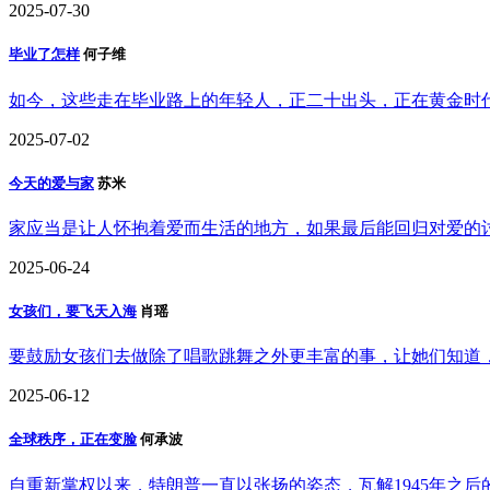
2025-07-30
毕业了怎样
何子维
如今，这些走在毕业路上的年轻人，正二十出头，正在黄金时
2025-07-02
今天的爱与家
苏米
家应当是让人怀抱着爱而生活的地方，如果最后能回归对爱的
2025-06-24
女孩们，要飞天入海
肖瑶
要鼓励女孩们去做除了唱歌跳舞之外更丰富的事，让她们知道
2025-06-12
全球秩序，正在变脸
何承波
自重新掌权以来，特朗普一直以张扬的姿态，瓦解1945年之