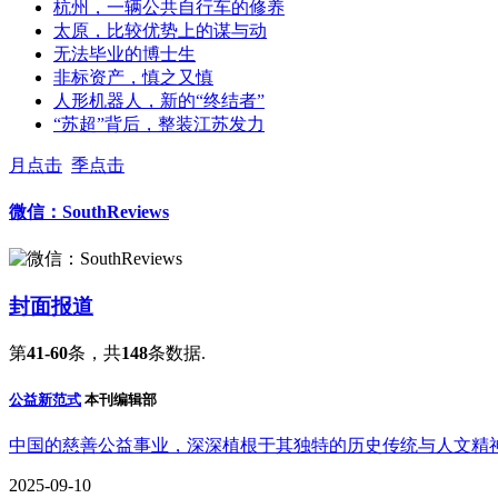
杭州，一辆公共自行车的修养
太原，比较优势上的谋与动
无法毕业的博士生
非标资产，慎之又慎
人形机器人，新的“终结者”
“苏超”背后，整装江苏发力
月点击
季点击
微信：SouthReviews
封面报道
第
41-60
条，共
148
条数据.
公益新范式
本刊编辑部
中国的慈善公益事业，深深植根于其独特的历史传统与人文精
2025-09-10