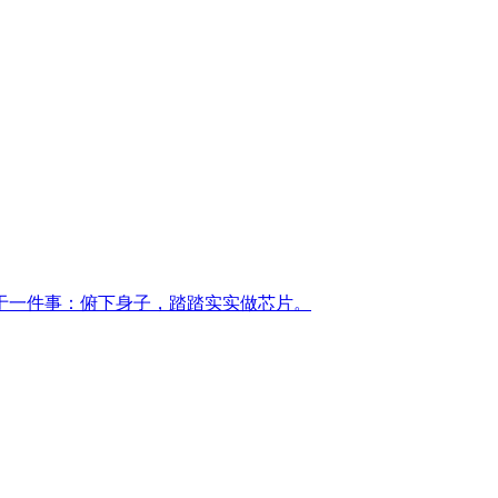
于一件事：俯下身子，踏踏实实做芯片。