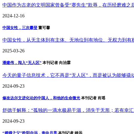
中国作为古老的文明国家曾备受“赛先生”欺辱，在历经磨难之
2024-12-16
中国女性，三次攀登
董可馨
中国女性，从无主体到有主体、无地位到有地位、无权力到有
2025-03-26
潘建伟，闯入“无人区”
本刊记者 向治霖
今天的量子信息技术，它不再是“无人区”，而是被认为能够撬
2024-09-23
修改达尔文进化论的中国人，和他的生命微光
本刊记者 肖瑶
舒德干解释：“孤独的一滴水极易干涸，消失于无形；若有幸
2024-09-23
“嫦娥之父”欧阳自远，奔向月亮
本刊记者 姚远