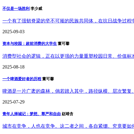
不仅是一场胜利
李少威
一个有了强韧脊梁的坚不可摧的民族共同体，在抗日战争过程
2025-09-03
资本与校园：超前消费的大学生
董可馨
消费型社会的逻辑，正在以更强的力量重塑校园日常、价值标
2025-08-18
一个啤酒爱好者的历程
董可馨
啤酒是一片广袤的森林，倘若踏入其中，路径纵横、层次繁复
2025-07-29
青年人择城记：梦想、尊严和自由
赵靖含
城市在竞争，人也在竞争。这二者之间，各自紧绷。究竟要如