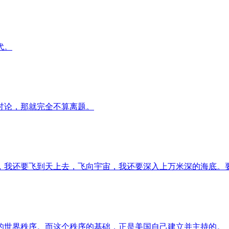
代。
讨论，那就完全不算离题。
，我还要飞到天上去，飞向宇宙，我还要深入上万米深的海底。
后的世界秩序。而这个秩序的基础，正是美国自己建立并主持的。