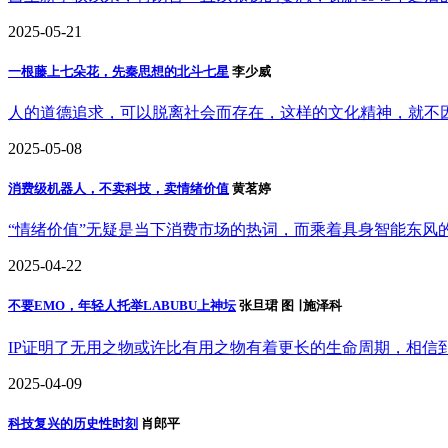
2025-05-21
一根藤上七朵花，先秦思想的北斗七星
李少威
人的道德追求，可以脱离社会而存在，这样的文化精神，就不
2025-05-08
消费级机器人，不卖科技，卖情绪价值
黄茗婷
“情绪价值”无疑是当下消费市场的热词，而乘着具身智能东风
2025-04-22
不要EMO，年轻人托举LABUBU上神坛
张旦珺 图 ∣ 施泽科
IP证明了无用之物或许比有用之物有着更长的生命周期，相信
2025-04-09
科技复兴的历史性时刻
肖郎平