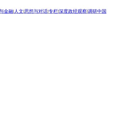
与金融
|
人文
|
思想与对话
|
专栏
|
深度政经观察
|
调研中国