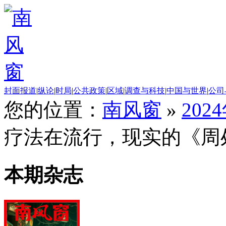
封面报道
|
纵论
|
时局
|
公共政策
|
区域
|
调查与科技
|
中国与世界
|
公司
您的位置：
南风窗
»
202
疗法在流行，现实的《周
本期杂志