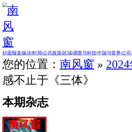
封面报道
|
纵论
|
时局
|
公共政策
|
区域
|
调查与科技
|
中国与世界
|
公司
您的位置：
南风窗
»
202
感不止于《三体》
本期杂志