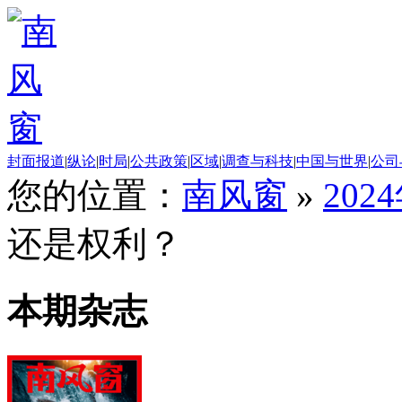
封面报道
|
纵论
|
时局
|
公共政策
|
区域
|
调查与科技
|
中国与世界
|
公司
您的位置：
南风窗
»
202
还是权利？
本期杂志