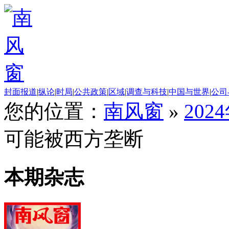
封面报道
|
纵论
|
时局
|
公共政策
|
区域
|
调查与科技
|
中国与世界
|
公司
您的位置：
南风窗
»
202
可能被西方垄断
本期杂志