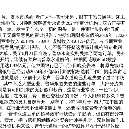
之首、资本市场的“看门人”—普华永道，眼下正愁云惨淡。还未
上海电气，才刚刚续聘普华永道为2024年审计机构，双方正要开
后一笔。发生了什么？一切的源头，是一件审计失败的“丑闻”，
了无保留意见的审计报告，包括出现财务造假的2019年与2020
入50.14%；2020年虚增收入3501.57亿元。占当期营业
保留意见”的审计报告。人们不得不怀疑这家审计机构的专业判
单，丢了6月21日当晚，普华永道实则丢掉了两笔订单。另外
始，陆续有客户与普华永道解约。根据同花顺iFinD数据，
用达1.93亿元。但中国银行已于6月7日晚公告称，将原先续聘
中国银行已经启动2024年外部审计师的招标选聘工作。据南风窗记
亿元。也就是说，仅前十大客户，普华永道就已几近失去了过半市场
改聘，其中不乏大型企业。普华永道失去的这些订单，大部分流向
是有可能到来的无薪假和裁员，这是行业常态。一位“四大”
使接受无薪假，在没有工资、自己交社保的情况，个人能坚持多久？普
遣散费的员工自愿离开。别忘了，2023年对于“四大”在中国的
到。在行业光景不佳却接连丢单，还要等待监管靴子落地的此
窗：“普华永道丢单的确导致审计线受到了影响，但仍有部分存
道、安永、毕马威和德勤四家外资会计师事务所，究竟谁强？几
外资机构来说，普华永道唯一的优势或许只在于“品牌效应”。