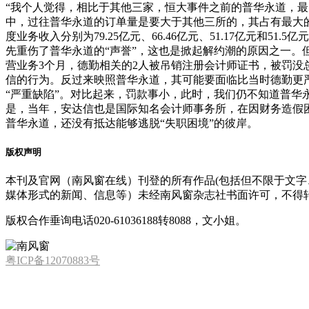
“我个人觉得，相比于其他三家，恒大事件之前的普华永道，
中，过往普华永道的订单量是要大于其他三所的，其占有最大的市
度业务收入分别为79.25亿元、66.46亿元、51.17亿元
先重伤了普华永道的“声誉”，这也是掀起解约潮的原因之一。
营业务3个月，德勤相关的2人被吊销注册会计师证书，被罚没
信的行为。反过来映照普华永道，其可能要面临比当时德勤更
“严重缺陷”。对比起来，罚款事小，此时，我们仍不知道普
是，当年，安达信也是国际知名会计师事务所，在因财务造假
普华永道，还没有抵达能够逃脱“失职困境”的彼岸。
版权声明
本刊及官网（南风窗在线）刊登的所有作品(包括但不限于文
媒体形式的新闻、信息等）未经南风窗杂志社书面许可，不得
版权合作垂询电话020-61036188转8088，文小姐。
粤ICP备12070883号