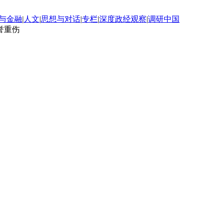
与金融
|
人文
|
思想与对话
|
专栏
|
深度政经观察
|
调研中国
誉重伤