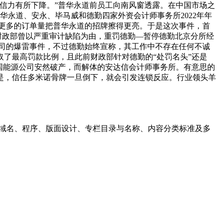
信力有所下降。”普华永道前员工向南风窗透露。在中国市场之
华永道、安永、毕马威和德勤四家外资会计师事务所2022年年
行业里，更多的订单量把普华永道的招牌擦得更亮。于是这次事件，首
，财政部曾以严重审计缺陷为由，重罚德勤—暂停德勤北京分所经
公司的爆雷事件，不过德勤始终宣称，其工作中不存在任何不诚
了最高罚款比例，且此前财政部针对德勤的“处罚名头”还是
国能源公司安然破产，而解体的安达信会计师事务所。有意思的
是，信任多米诺骨牌一旦倒下，就会引发连锁反应。行业领头羊
、域名、程序、版面设计、专栏目录与名称、内容分类标准及多