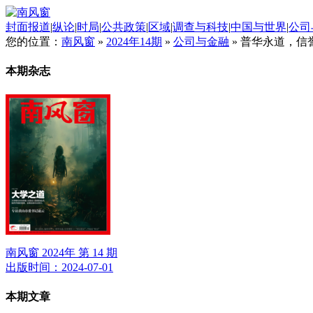
封面报道
|
纵论
|
时局
|
公共政策
|
区域
|
调查与科技
|
中国与世界
|
公司
您的位置：
南风窗
»
2024年14期
»
公司与金融
»
普华永道，信
本期杂志
南风窗 2024年 第 14 期
出版时间：2024-07-01
本期文章