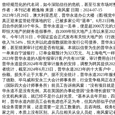
曾经规范化的代名词，如今深陷信任的危机，甚至引发市场对
作者：本刊记者 赖逸翰
来源：南风窗
日期：2024-07-15
2023年5月29日，澳大利亚悉尼，普华永道办公大楼（图/
真正迎来监管处理落地的它，已被多家公司“退单”。6月21日
启合作的第10个年头。普华永道这一丢单，便是超2000万
即恒大地产的财务造假事件。自2009年恒大地产上市以来至20
年。今年5月31日，中国证监会正式发布有关恒大地产的《行政决定书
收入78.54%，恒大并以此虚假数据欺诈发行公司债券。普
断，甚至猜测审计过程是否有纰漏。本就以信誉为生的普华永道
一单来自宁波银行，订单金额预计为323万元。与上海电气一样
2023年普华永道的A股年报审计客户共有107家，审计费用合
普华永道提供2024年年度审计服务的安排，调整为聘其提供20
者统计，截至2024年6月23日，普华永道2023年的十大
份额。损失不止于大客户。据不完全统计，普华永道2023年服
了德勤、毕马威和安永三大会计师事务所，行业竞争格局正在
（国际四大会计师事务所）前员工告诉南风窗：“没有项目就是没活
华永道不是没有先例。其在英国的办事处曾因“业务增长疲软”等，
分支机构来说，就已经不是什么好光景。“基本从去年开始，
时，普华永道内部员工会有焦虑也不足为奇，但其内部似乎仍然
续业务需要开展，还是需要一定员工数量的。且咨询线、税务
家之间，本质上没有区别。从几位相关从业人员处，南风窗记