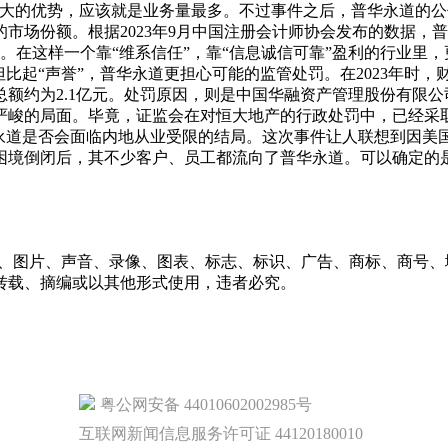
最大的优势，应该就是业务量最多。不过事件之后，普华永道的公
场份额。根据2023年9月中国注册会计师协会发布的数据，普
和51.5亿元。在这样一个靠“维系信任”，靠“信息诚信可靠”盈利的
但比起“声誉”，普华永道更担心可能的监管处罚。在2023年时
总额约为2.1亿元。处罚原因，则是中国华融资产管理股份有限
严峻的局面。毕竟，证监会在对恒大地产的行政处罚中，已经采取
华永道是否会面临内地从业受限的结局。这次事件让人联想到因美
困境倒闭后，其不少客户、员工都流向了普华永道。可以确定的
字、图片、声音、录像、图表、标志、标识、广告、商标、商号
转载、摘编或以其他形式使用，违者必究。
粤公网安备 44010602002985号
互联网新闻信息服务许可证 44120180010