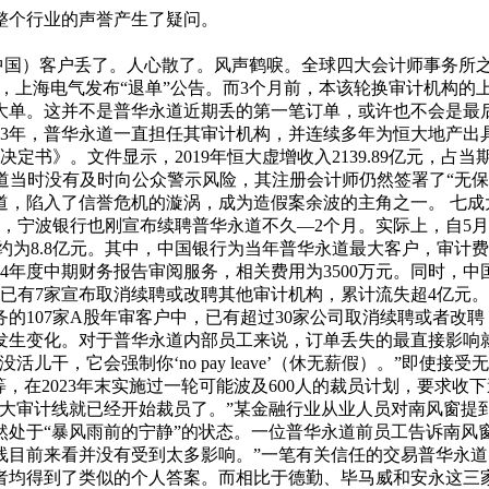
整个行业的声誉产生了疑问。
视觉中国）客户丢了。人心散了。风声鹤唳。全球四大会计师事务所
晚，上海电气发布“退单”公告。而3个月前，本该轮换审计机构的
元的大单。这并不是普华永道近期丢的第一笔订单，或许也不会是最
23年，普华永道一直担任其审计机构，并连续多年为恒大地产出具
》。文件显示，2019年恒大虚增收入2139.89亿元，占当期营业收
华永道当时没有及时向公众警示风险，其注册会计师仍然签署了“无
，陷入了信誉危机的漩涡，成为造假案余波的主角之一。 七成大
，宁波银行也刚宣布续聘普华永道不久—2个月。实际上，自5月开
计约为8.8亿元。其中，中国银行为当年普华永道最大客户，审计费
24年度中期财务报告审阅服务，相关费用为3500万元。同时，
客户中，已有7家宣布取消续聘或改聘其他审计机构，累计流失超4
务的107家A股年审客户中，已有超过30家公司取消续聘或者
发生变化。对于普华永道内部员工来说，订单丢失的最直接影响就
儿干，它会强制你‘no pay leave’（休无薪假）。”即
在2023年末实施过一轮可能波及600人的裁员计划，要求收下
四大审计线就已经开始裁员了。”某金融行业从业人员对南风窗提
处于“暴风雨前的宁静”的状态。一位普华永道前员工告诉南风
线目前来看并没有受到太多影响。”一笔有关信任的交易普华永
者均得到了类似的个人答案。而相比于德勤、毕马威和安永这三家