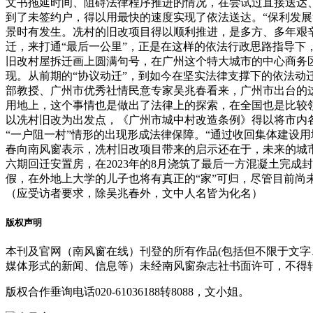
文书拖延时间、阻碍法律程序推进的情况，在尝试过直接送达
到了未签约户，得以用最快的速度实现了依法送达。“保利发
景时有发生。冼村的旧改项目得以顺利推进，是多方、多年艰
迁，来打通“最后一公里”，正是在这样的依法行政思路指导下
旧改村屋拆迁画上圆满句号，在广州这个特大城市的中心商务区
现。从前期的“协议动迁”，到如今在坚实法律支撑下的依法
部教授、广州市优秀社情民意专家吴兆春看来，广州市出台的
用地上，这个事情也是做出了法律上的探索，在全国也是比较
以冼村旧改为出发点，《广州市城中村改造条例》得以将市内
“一户阻一村”情形的出现形成法律保障。“通过收回集体建设
春向南风窗表示，冼村旧改项目带来的启示还在于，未来的城
六期回迁安置房，在2023年的8月浇筑了最后一方混凝土完成
假，在外地上大学的儿子也将有真正的“家”可归，尽管目前
（应受访者要求，除吴兆春外，文中人名皆为化名）
版权声明
本刊及官网（南风窗在线）刊登的所有作品(包括但不限于文
媒体形式的新闻、信息等）未经南风窗杂志社书面许可，不得
版权合作垂询电话020-61036188转8088，文小姐。