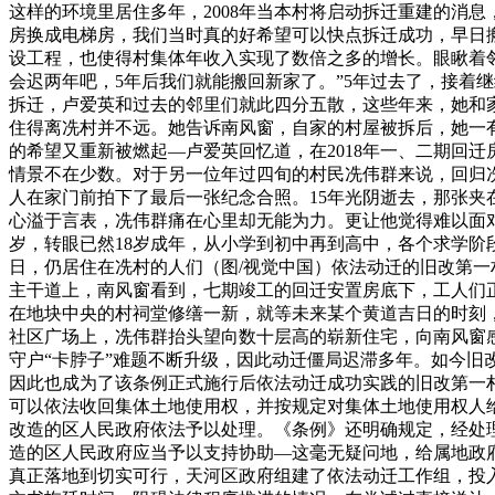
这样的环境里居住多年，2008年当本村将启动拆迁重建的消
房换成电梯房，我们当时真的好希望可以快点拆迁成功，早日搬
设工程，也使得村集体年收入实现了数倍之多的增长。眼瞅着
会迟两年吧，5年后我们就能搬回新家了。”5年过去了，接着继
拆迁，卢爱英和过去的邻里们就此四分五散，这些年来，她和
住得离冼村并不远。她告诉南风窗，自家的村屋被拆后，她一
的希望又重新被燃起—卢爱英回忆道，在2018年一、二期回
情景不在少数。对于另一位年过四旬的村民冼伟群来说，回归
人在家门前拍下了最后一张纪念合照。15年光阴逝去，那张
心溢于言表，冼伟群痛在心里却无能为力。更让他觉得难以面
岁，转眼已然18岁成年，从小学到初中再到高中，各个求学阶段
日，仍居住在冼村的人们（图/视觉中国）依法动迁的旧改第一
主干道上，南风窗看到，七期竣工的回迁安置房底下，工人们
在地块中央的村祠堂修缮一新，就等未来某个黄道吉日的时刻
社区广场上，冼伟群抬头望向数十层高的崭新住宅，向南风窗
守户“卡脖子”难题不断升级，因此动迁僵局迟滞多年。如今旧
因此也成为了该条例正式施行后依法动迁成功实践的旧改第一
可以依法收回集体土地使用权，并按规定对集体土地使用权人
改造的区人民政府依法予以处理。《条例》还明确规定，经处
造的区人民政府应当予以支持协助—这毫无疑问地，给属地政府
真正落地到切实可行，天河区政府组建了依法动迁工作组，投