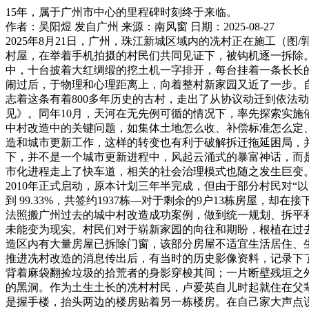
15年，属于广州市中心的里程碑时刻终于来临。
作者：吴阳煜 发自广州
来源：南风窗
日期：2025-08-27
2025年8月21日，广州，珠江新城区域内的冼村正在施工（图
村屋，在举着手机拍摄的村民们共同见证下，被钩机逐一拆除
中，十台披着大红绸缎的挖土机一字排开，每台挂着一条长长
闹过后，于物理和心理距离上，向着整村新家园又近了一步。自
志着这条有着800多年历史的古村，走出了从协议动迁到依法
见》。同年10月，天河在无先例可循的情况下，率先探索实施
中村改造中的关键问题，如集体土地怎么收、补偿标准怎么定
造和城市更新工作，这样的转变也有利于破解拆迁拖延困局，
下，并不是一个城市更新进程中，风起云涌式的暴富神话，而
市化进程走上了快车道，相关的社会治理模式也随之发生巨变。
2010年正式启动，原本计划三年半完成，但由于部分村民对“
到 99.33%，共签约1937栋—对于剩余的9户13栋房屋
法照搬广州过去的城中村改造成功案例，做到统一规划、拆平
未能变为现实。村民们对于崭新家园的向往和期盼，根植在过去
造区内有大量房屋已拆除门窗，该部分房屋不适宜生活居住、
推进冼村改造的消息传出后，有当时的历史影像资料，记录下
背着麻袋翻捡垃圾的拾荒者的身影穿梭其间；一片断壁残垣之
的黑洞。作为土生土长的冼村村民，卢爱英自儿时起就住在父
是握手楼，抬头两边的楼房贴着另一栋楼房。在自己家大声点