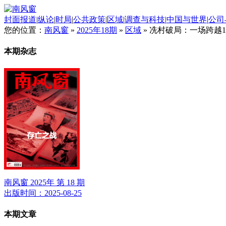
封面报道
|
纵论
|
时局
|
公共政策
|
区域
|
调查与科技
|
中国与世界
|
公司
您的位置：
南风窗
»
2025年18期
»
区域
»
冼村破局：一场跨越1
本期杂志
南风窗 2025年 第 18 期
出版时间：2025-08-25
本期文章