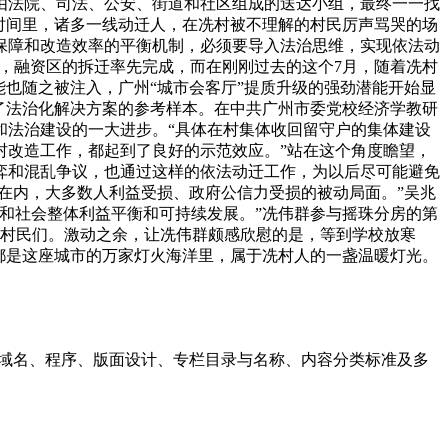
由法院、司法、公安、街道和社区组成的送达小组，最终一一找
时间里，诸多一线动迁人，在冼村被不理解的村民厉声骂哭的场
保障和改造效率的平衡机制，必须要导入法治思维，实现依法动
月，融资区的拆迁率先完成，而在刚刚过去的这个7月，随着冼村
也随之被注入，广州“城市会客厅”提质升级的强劲潜能开始显
了法治化解决方案的参考样本。在中共广州市委党校经济学教研
和法治建设的一大进步。“具体在村集体收回留守户的集体建设
村改造工作，都起到了良好的示范效应。”站在这个角度瞻望，
弈和混乱争议，也通过这样的依法动迁工作，为以后尽可能避免
在内，大多数人利益受损、政府公信力受损的被动局面。”吴兆
和社会整体利益平衡和可持续发展。”冼伟群参与摇珠分房的第
临迁村民们。激动之余，让冼伟群颇感欣慰的是，等到学校放寒
都是这座城市的万家灯火海洋里，属于冼村人的一盏温暖灯光。
、域名、程序、版面设计、专栏目录与名称、内容分类标准及多