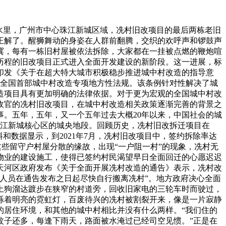
来的雨水里，广州市中心珠江新城区域，冼村旧改项目的最后两栋老旧
正解了。醒狮舞动的身姿在人群前翻腾，交织的欢呼声和锣鼓声
冀，每有一栋旧村屋被依法拆除，大家都在一挂被点燃的鞭炮喧
长历程的旧改项目正式进入全面开发建设的新阶段。这一进展，标
院印发《关于在超大特大城市积极稳步推进城中村改造的指导意
，是全国首部城中村改造专项地方性法规。该条例针对性解决了城
造项目具有更加明确的法律依据。对于更为宏观的全国城中村改
收官的冼村旧改项目，在城中村改造相关政策逐渐完善的背景之
。五年，五年，又一个五年过去大概20年以来，中国社会的城
珠江新城核心区的城央地段。回顾历史，冼村旧改拆迁项目在
和数据显示，到2021年7月，冼村旧改项目中，签约拆除率达
由于这些留守户村屋分散的缘故，出现“一户阻一村”的现象，冼村无
物业的建设施工，使得已签约村民渴望早日全面回迁的心愿迟迟
，天河区政府发布《关于全面开展冼村改造的通告》表示，冼村改
人员在通告发布之日起尽快自行搬离冼村”。地方政府决心全面
土狗溜达踱步在狭窄的村道旁，回收旧家电的三轮车时而驶过，
烁着明亮的霓虹灯，百废待兴的冼村被割裂开来，像是一片寂静
的居住环境，和其他的城中村相比并没有什么两样。“我们住的
蚊子还多，每逢下雨天，路面被水淹过已经司空见惯。”正是在