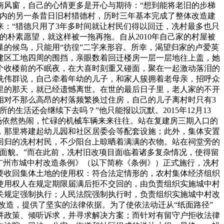
南风窗，自己的心情更多是开心与期待：“想到能将老旧的步梯
域内的另一条昔日旧村猎德村，历时三年基本完成了整体改造建
：“猎德只用了3年多时间就让村民们得以回迁，冼村最多也只
的朴素愿望，就这样被一拖再拖。自从2010年自己家的村屋被
的候鸟，只能用“彷徨”二字来形容。所幸，渴望归家的卢爱英
建区工地四周的围挡，亲眼数着回迁楼房一层一层地往上盖，她
一个收楼前的不眠夜，在大喜时刻重又碰面，聚在一起激动落泪的
冼伟群说，自己牵着年幼的儿子，和家人簇拥着老母亲，招呼众
里的那天，就已经遗憾离世。在世的最后日子里，老人家的不开
相对不那么高昂的村落频繁换过住房，自己的儿子离村时只有3
生活还会继续下去吗？”他只能报以沉默。2015年12月13
现场依然热闹，忙碌的机械车辆来来往往。站在复建房三期入口的
，那里将建起幼儿园和社区居委会等配套设施；此外，集体安置
回归的冼村村民，不少阳台上晾晒着满满的衣物。站在祠堂旁的
面貌。”而在此前，冼村旧改项目面临着诸多复杂情况，使得留
《广州市城中村改造条例》（以下简称《条例》）正式施行，冼村
要收回集体土地的使用权：符合法定情形的，农村集体经济组织
使用权人在规定期限届满后拒不交回的，由负责组织实施城中村
关规定强制执行；人民法院强制执行时，负责组织实施城中村改
改造，提供了坚实的法律依据。为了使依法动迁从“纸面路径”
讲政策、倾听诉求，并寻求解决方案；而针对有留守户拒收法律