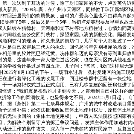
息，第一次送到了耳边的时候，除了对旧家园的不舍，卢爱英告诉
入新居。”2009年底，在广州市天河区，同样位于珠江新城区
邻村回迁居民们的欢腾景象，当时的卢爱英心里也不由得高兴起来
续等待了5年，然后又是一个5年，当初卢爱英想要及早重返故土
家人陆续在猎德村、天河南和棠下村等地方租住过，心情如同离巢
有时间就会坐公交回到冼村，探望家园点滴的新貌变化。隔着复
迁房顺利交付的现场，许久未见的街坊们，几乎每个人都度过了
冼村是自己家穿越三代人的执念。回忆起当年告别祖屋的场景，
夹在相册里的胶片照已经泛黄。冼伟群年迈的母亲没有等到重归故
对的是，这些年来一家人借住过岳父家，也在天河区内其他租金
的学校合计换过足有四五所。儿子问：“爸爸，我们这样居无定所的
村2025年8月13日的下午，一场雨水过后，冼村复建区的施工
正在进行着绿化工程的收尾工作，回迁楼栋群中还留有一块空地
，于一场祭祀仪式过后正式启用。已有几栋复建的回迁房住进了
感慨道：“我们真是很艰难才走到今天，才能看到自己村这样的新
改拆除工作的圆满收尾，也显得来之不易。2024年5月1日起，
村。据《条例》第二十七条具体规定，广州的城中村改造项目需
给予适当补偿；经依法批准收回集体土地使用权后，原集体土地
理仍无法收回的（集体土地使用权），申请人民法院按照国家有
，为解决个别留守户的拆迁争议问题， 发挥主体作用加速村内
入动迁工作的集中攻关，深入每一户未签约的村民家中，反复宣