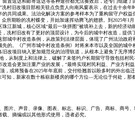
、留置送达和邮寄送达等各种途径都无法奏效后，还专门组建了
展”冼村旧改项目部相关驻点负责人向南风窗表示，在过去十余年
辛的共同成果。法治化解决方案的参考样本为了重构留守户权益
，众所期盼的冼村蝶变，开始加速挥动腾飞的翅膀。到2025年1
珠江新城，核心区域“最后一块拼图”被填补上去，新的经济动能
动迁，冼村旧改有了更好的顶层设计，为今后的城中村改造，提供
这部城中村改造条例，从政策到法律层面，体现了广州法治政府
领先的。《广州市城中村改造条例》对将来本市以及全国的城中
各旧改项目纳入更加规范化的治理轨道，从根本上避免了无序博
用地，从制度上和法律上，破解了未签约户长期留守导致包括村民
市改造会更加注重产业的发展，“最终实现村民利益、产业方利益
封顶，或将预备在2025年年底前，交付给翘首以盼多时的外出
尚未可知，新家在数十栋崭新楼房的哪个方位—无论位于何处，那
字、图片、声音、录像、图表、标志、标识、广告、商标、商号
转载、摘编或以其他形式使用，违者必究。