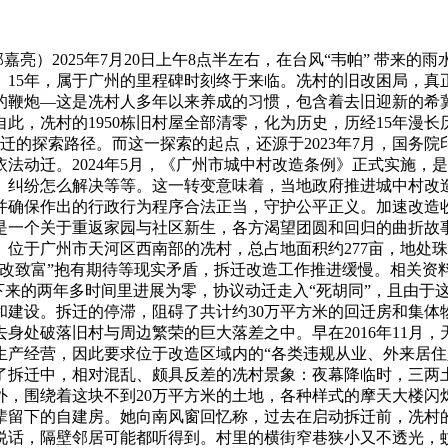
/郭嘉亮）2025年7月20日上午8点半左右，在台风“韦帕” 带
。15年，属于广州的里程碑时刻终于来临。冼村的旧改困局，真
的鞭炮—这是冼村人多年以来养成的习惯，包含着去旧迎新的希
此，冼村的1950栋旧村屋全部清零，化为历史，历经15年漫
动迁的探索路径。而这一探索的起点，还源于2023年7月，国务
依法动迁。2024年5月，《广州市城中村改造条例》正式实施
、纠纷怎么解决等等。这一转变意味着，当地政府推进城中村改
并确保作出的行政行为程序合法正当，守护公平正义。加速改造
是一个关于重返家园与社区新生，各方渴望团圆和回归的曲折故事
位于广州市天河区西南部的冼村，总占地面积约277亩，地处
以改致富”抱有期待等现实矛盾，拆迁改造工作推进缓慢。相关资料
，却在接下来的两年多时间里进展为零，协议动迁走入“死胡同”，且
和建设。拆迁的停滞，阻碍了共计约30万平方米的回迁房和集体
身处破落旧村与周边繁荣的巨大落差之中。早在2016年11月
生产经营，因此要求位于改造区域内的“各类违规从业、外来居住
了拆迁中，相对混乱、颇具反差的冼村景象：夜幕降临时，三两
外，围绕着这块不到20万平方米的土地，各种样式的摩天大楼闪
辈留下的自建房。她向南风窗回忆称，过去在启动拆迁前，冼村
说话，隔壁邻居可能都听得到。村里的横街窄巷狭小又不透光，