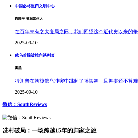
中国必将重归文明中心
肖郎平 资深媒体人
在百年未有之大变局之际，我们回望这个近代史以来的争
2025-09-10
俄乌首脑被推向谈判桌
雷墨
特朗普在斡旋俄乌冲突中跳起了摇摆舞，且舞姿还不算难
2025-09-10
微信：SouthReviews
冼村破局：一场跨越15年的归家之旅