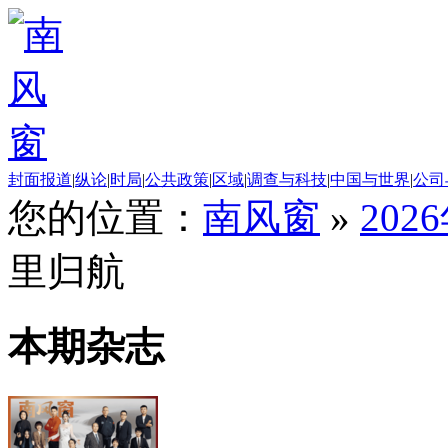
封面报道
|
纵论
|
时局
|
公共政策
|
区域
|
调查与科技
|
中国与世界
|
公司
您的位置：
南风窗
»
202
里归航
本期杂志