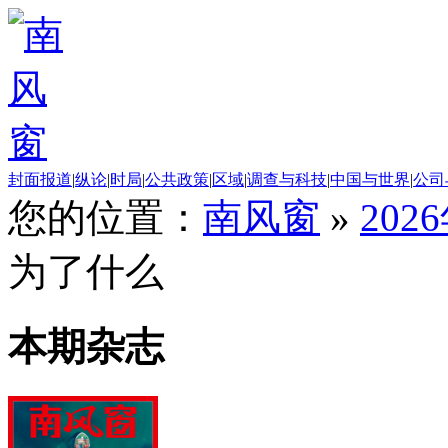
封面报道
|
纵论
|
时局
|
公共政策
|
区域
|
调查与科技
|
中国与世界
|
公司
您的位置：
南风窗
»
202
为了什么
本期杂志