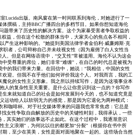
室Lucida出版。南风窗在第一时间联系到海伦，对她进行了一
体撰稿，主持BBC广播四台的多档节目。如果你想知道海伦
暴问题带来了历史性的解决方案。这个为家暴受害者争取权益的
女性权益，但在这个松散的群体当中，大家关心的焦点各不相同，
产生这种影响的。”她提到美国法律学者金伯利·威廉姆斯·克
黑人女性求职者，公司辩称自己并未歧视女性（因为雇佣了白人女性当
人。但是在网络语境中，“交叉性”常被滥用。海伦不认为这会
中受尊重的席位，她们非常“难缠”，在自己的时代总是被视为
境中的我们带来力量。在回信中，她说：“我相信，中国的女性
常欢迎。但我不在乎他们如何评价我这个人。对我而言，我的工
妖魔化的女性主义形象。我之所以持续写作，是因为这项事业本
拥抱人的复杂性至关重要。是什么让你意识到这一点的？你写作
是生来就知道自己的社会是如何发展到今天的，也不知道究竟是
主义运动给人以软弱无力的感觉，那是因为它退化为两种模式：
卫衣和咖啡杯。对于社交媒体带来的问题我也常常焦虑：它总是
寻找女性争取自由解放的历史中的关键性时刻，我得承认，一些
扬，其实她们的故事远不止如此。在这个过程中，我逐渐意识
性主义浪潮”，为何比以往的都更加“分裂”（根据你在书中所
时期，至少在英美，女性是面对面地聚在一起的。这些场合当然