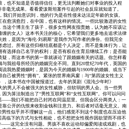
谁，也不知道是否值得信任，更无法判断她们对事业的投入程
并非毫无成果。看看爱泼斯坦案件引起的社会反应就知道了。
天，我们开始意识到，他的行为是在性侵未达法定年龄的女孩。
正在愈演愈烈，在中国，也有这样的情况。一些比较激进的女性
，当这个博主生了孩子，很多女性网友指责她，认为她不应该让
难缠的女人》这本书关注的核心，它希望我们更多地去追求法律
姓，是因为“海伦·刘易斯”是我作为写作者的身份。但我完全
考虑过。所有这些归根结底都是个人决定，而不是集体行为，让
拥有选择自己名字的权利；是否有权在生育后继续工作；是否能
质疑，而这本书的第一章就谈论了跟婚姻有关的话题。你怎样看
与我祖母所经历的婚姻完全不同。直到20世纪70年代，英国的
说我热爱婚姻时，是因为今天的婚姻与1900年的婚姻、或当下
自己被男性“拥有”。紧张的世界南风窗：与“第四波女性主义
men），这本书在中国被报道过。去年的英剧《混沌少年时》
：强大的男人不会被强大的女性威胁，但软弱的男人会。当一些男
为算法制造出了“男性互联网”和“女性互联网”。你可以问问
对话——我们不能把自己封闭在同温层里。但我会区分两类人：一
是靠公开的仇恨来收割金钱和注意力。和后者对话毫无意义。南
些男性似乎并不理解这一点，他们感觉不到这个制度也在压迫他
居高临下的方式与女性相处，也不想把女性视作因欲望而不得不
学——这完全没有问题。男孩不喜欢运动却偏爱阅读或戏剧，也