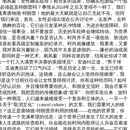
。南风窗：女性确实取得了相当多的成果，但确实也面临一个愈
必须提及特朗普吗？事情从2024年之后又变得不一样了。我们
逃离唐纳德·特朗普！他的最大天赋就是让自己无处不在。但同
见。对我们来说，首先，女性必须出现在公共讨论中，去发声，去辩
、挑衅的言论，它们会引发某种反冲情绪，为进步制造障碍。归
相信一项事业，就不要放弃。历史的车轮终会继续转动。为世界
尚或者美妆，是否感兴趣？你是否认为，时尚并不是一项低俗、肤浅的
很喜欢看高级定制服装的纪录片。时尚就像建筑：既要美，又要
，我对美容兴趣较小，因为其中太多是虚假的——廉价的油或面
艺。那同样是一种艺术。南风窗：同样在第四章，结尾处你讲了两
第一个打入大满贯半决赛的美国球员”，安迪纠正道，“男子球
队”。瓜迪奥拉叹了口气纠正：“男足历史上第一次。女足已经有
得舒适的共识泡沫。这很难，这么做会让人觉得你很难缠”，我
但是这个过程往往会让女性显得很讨厌。你有这种经历吗？如何
已经认识你、并且懂得尊重你的人。和朋友交流时，我会尽量不
或拒绝。我把思想的传播想象成“造车”：你把车造出来，放到
现一种潮流，人们越来越难接受一个复杂和立体的人，一旦一个
化”（cancel culture）的文章。我们需要对人的错
歉？这正是唐纳德·特朗普所利用的情绪——在他的世界里，你
想传递一个充满希望的信息：这个世界已经发生了巨大的改变，
择人生道路的珍贵权利。社会能在短时间内取得让人兴奋且着迷
持这些进步，它们就无法持续。选择并不总是轻松的——它们有