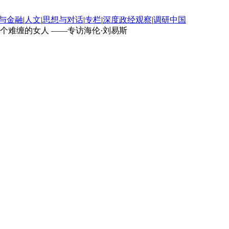
与金融
|
人文
|
思想与对话
|
专栏
|
深度政经观察
|
调研中国
个难缠的女人 ——专访海伦·刘易斯