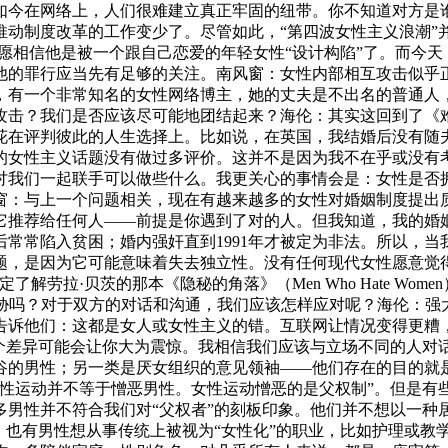
如今在网络上，人们很难建立真正牢固的纽带。你不知道对方是
推动制度改革的工作变少了。尽管如此，“第四波女性主义浪潮”
然宁愿相信他是被一个跟自己恋爱的年轻女性“设计构陷”了。而今
他的罪行应当先有足够的关注。南风窗：女性内部相互攻击似乎
，有一个非常知名的女性网络博主，她的丈夫是不出名的普通人
攻击？我们是否应该尽可能地团结起来？海伦：其实这回到了《
在评判彼此的人生选择上。比如说，在英国，我结婚后没有随夫
的女性主义话题没有做过多评价。这并不是因为我不在乎或没有
讨我们一起联手可以做些什么。我更关心的事情会是：女性是否
窗：与上一个问题相关，现在有越来越多的女性对婚姻制度提出
推荐给任何人——前提是你遇到了对的人。但我知道，我的婚姻
常常陷入贫困；婚内强奸直到1991年才被定为非法。所以，当我
，是因为它可能意味着失去独立性。没有任何现代女性愿意觉得
解劳拉·贝茨的那本《隐秘的角落》（Men Who Hate Wo
会产生威胁吗？对于双方的对话和沟通，我们应该怎样应对呢？海伦
诉他们：这都是女人或女性主义的错。互联网让情况变得更糟，因
，这个差异可能会让你大为震惊。我相信我们应该与立场不同的人
谷的男性；另一类是厌女组织的意见领袖——他们存在的目的就
女性运动并不等于憎恶男性。女性运动憎恶的是父权制”。但是有
多男性并不符合我们对“父权者”的刻板印象。他们并不想以一种
。也有男性想从事传统上被视为“女性化”的职业，比如护理或教