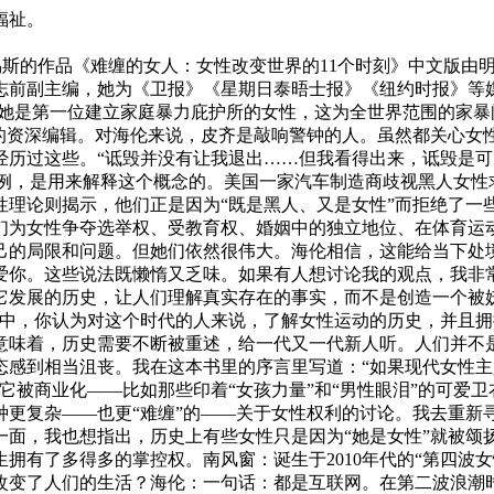
福祉。
易斯的作品《难缠的女人：女性改变世界的11个时刻》中文版由明
志前副主编，她为《卫报》《星期日泰晤士报》《纽约时报》等媒
。她是第一位建立家庭暴力庇护所的女性，这为全世界范围的家
声”的资深编辑。对海伦来说，皮齐是敲响警钟的人。虽然都关心
历过这些。“诋毁并没有让我退出……但我看得出来，诋毁是可以
。有一个经典案例，是用来解释这个概念的。美国一家汽车制造商歧视
理论则揭示，他们正是因为“既是黑人、又是女性”而拒绝了一些
们为女性争夺选举权、受教育权、婚姻中的独立地位、在体育运动
己的局限和问题。但她们依然很伟大。海伦相信，这能给当下处
爱你。这些说法既懒惰又乏味。如果有人想讨论我的观点，我非
它发展的历史，让人们理解真实存在的事实，而不是创造一个被
书中，你认为对这个时代的人来说，了解女性运动的历史，并且
意味着，历史需要不断被重述，给一代又一代新人听。人们并不
态感到相当沮丧。我在这本书里的序言里写道：“如果现代女性
它被商业化——比如那些印着“女孩力量”和“男性眼泪”的可爱
种更复杂——也更“难缠”的——关于女性权利的讨论。我去重新
一面，我也想指出，历史上有些女性只是因为“她是女性”就被颂
拥有了多得多的掌控权。南风窗：诞生于2010年代的“第四波女
改变了人们的生活？海伦：一句话：都是互联网。在第二波浪潮