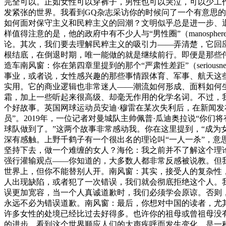
完全可以。正如女性可以穿裤子，男性也可以哭泣，可以少工
发紧张的世界。我看到GQ杂志采访你的时候问了一个有意思的问
如何面对保守主义和民粹主义的回潮？文明似乎总是进一步、
样值得注意的是，他的政府中有不少人与“男性圈”（manos
论。其次，我们要去理解民粹主义的吸引力——弄清楚，它回
根结底，在倒退时期，唯一能做的就是继续前行。即便是那些
造车南风窗：你在第四章里提到的那个“严肃性差距”（serio
事业，或者说，女性感兴趣的那些事情跟体育、军事、航天这
实用。它的商业逻辑也非常迷人——潮流如何形成、面料如何
霜，加上一些听起来很高级、却毫无作用的化学名词。不过，我
个好故事。英国网球运动员安迪·穆雷在某次失利后，在新闻发
员”。2019年，一位记者对曼城队主帅佩普·瓜迪奥拉说“你
球队做到了。”这两个故事非常感动我。你在这里提到，“成为
深有感触。上野千鹤子有一个很出名的理论叫“一人一杀”，意
坚持下去，做一个难缠的女人？海伦：我之前并不了解这个理
强行灌输观点——你知道的，大多数人都非常反感被说教。但
世界上，但你不能替别人开。南风窗：其实，接受人的复杂性
人出现缺陷，或者犯了一次错误，我们就会彻底拒绝这个人。我不认
误更加宽容，当一个人真诚道歉时，我们必须学会原谅。否则
永远不必为错误道歉。南风窗：最后，你想对中国的读者，尤
许多女性的处境已经比过去好得多。也许你的祖母或曾祖母没
的进步。看到这个世界顺应人们的大声疾呼而发生变化，是一