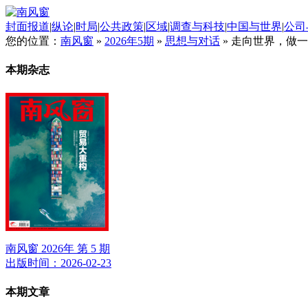
封面报道
|
纵论
|
时局
|
公共政策
|
区域
|
调查与科技
|
中国与世界
|
公司
您的位置：
南风窗
»
2026年5期
»
思想与对话
»
走向世界，做一
本期杂志
南风窗 2026年 第 5 期
出版时间：2026-02-23
本期文章