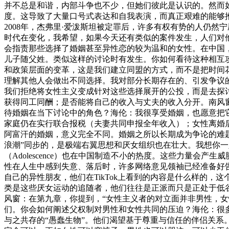
并不总是和谐，内部斗争也不少，但她们彼此是认识的。然而
度。这导致了大量口号式表达和自我表演，而真正艰难的能够
2008年，杰弗里·爱泼斯坦被定罪后，许多有权有势的人仍
时代在变化，我希望，如果今天还有类似的案件发生，人们对
会指责那些选择了婚姻甚至异性恋的较为温和的女性。在中国
儿子随父姓。类似这样的讨论时有发生。你如何看待这种相互
和政策层面的变革，这是我们建立同盟的方式，而不是把时间花
理解其他人会做出不同选择。我对部分长期存在的、引发争议
我们拒绝将女性主义变成针对这些选择展开的公投，而是去探
获得同工同酬；是否能将自己的收入与丈夫的收入分开。南风
待婚姻在当下讨论中的角色？海伦：我很享受婚姻，也愿意把它
家庭仍在实行联合报税（夫妻共同申报全年收入）；女性离婚后
阿富汗的婚姻，意义完全不同。婚姻之所以长期成为争论的难题
浪潮”同步的，是极端右翼思想和厌女组织也在壮大。我想你一定了
（Adolescence）也在中国制造不小的热度。这些力量
性在人生中感到失意、落后时，许多网络意见领袖已经准备好告
自己的异性朋友，他们在TikTok上看到的内容是什么样的
类是这些厌女运动的追随者，他们往往是正派而只是正处于低
风窗：在第九章，你提到，“女性主义者的对立面并非男性，
们。你会如何阐述父权制对男性和女性共同的压迫？海伦：很
与之共存的“愚蠢生物”。他们渴望基于尊重与信任的伴侣关系