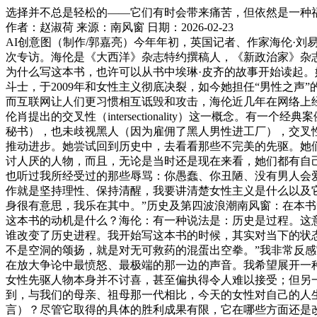
选择并不总是轻松的——它们有时会带来痛苦，但依然是一种
作者：赵淑荷
来源：南风窗
日期：2026-02-23
AI创意图（制作/郭嘉亮）今年年初，英国记者、作家海伦·刘
次专访。海伦是《大西洋》杂志特约撰稿人，《新政治家》杂
为什么写这本书，也许可以从书中埃琳·皮齐的故事开始读起
斗士，于2009年和女性主义彻底决裂，如今她担任“男性之
而互联网让人们更习惯相互诋毁和攻击，海伦近几年在网络上经
伦肖提出的交叉性（intersectionality）这一概念
秘书），也未歧视黑人（因为雇佣了黑人男性进工厂），交叉性
推动进步。她尝试回到历史中，去看看那些不完美的先驱。她
讨人厌的人物，而且，无论是当时还是现在来看，她们都有自
也听过我所经受过的那些辱骂：你愚蠢、你丑陋、没有男人会
作就是坚持理性、保持清醒，我要讲清楚女性主义是什么以及
身很有意思，我乐在其中。”历史及第四波浪潮南风窗：在本
这本书的动机是什么？海伦：有一种说法是：历史是过程。这
谁改变了历史进程。我开始写这本书的时候，其实对当下的状
不是空洞的颂扬，就是对无可救药的混蛋出空拳。”我非常反感
在放大争论中最愤怒、最极端的那一边的声音。我希望展开一
女性先驱人物本身并不讨喜，甚至偏执得令人难以接受；但另
到，与我们的母亲、祖母那一代相比，今天的女性对自己的人生
言）？尽管它取得的具体的胜利成果有限，它在哪些方面还是