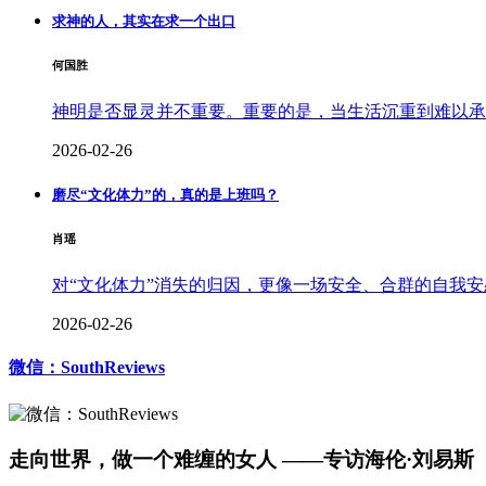
求神的人，其实在求一个出口
何国胜
神明是否显灵并不重要。重要的是，当生活沉重到难以承
2026-02-26
磨尽“文化体力”的，真的是上班吗？
肖瑶
对“文化体力”消失的归因，更像一场安全、合群的自我安
2026-02-26
微信：SouthReviews
走向世界，做一个难缠的女人 ——专访海伦·刘易斯