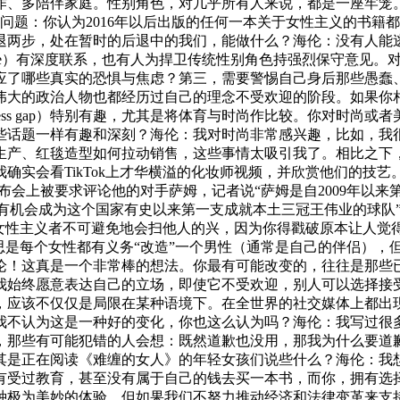
作、多陪伴家庭。性别角色，对几乎所有人来说，都是一座牢笼
题：你认为2016年以后出版的任何一本关于女性主义的书籍都
退两步，处在暂时的后退中的我们，能做什么？海伦：没有人能
phere）有深度联系，也有人为捍卫传统性别角色持强烈保守意
应了哪些真实的恐惧与焦虑？第三，需要警惕自己身后那些愚蠢
伟大的政治人物也都经历过自己的理念不受欢迎的阶段。如果你
usness gap）特别有趣，尤其是将体育与时尚作比较。你对时
些话题一样有趣和深刻？海伦：我对时尚非常感兴趣，比如，我
生产、红毯造型如何拉动销售，这些事情太吸引我了。相比之下
确实会看TikTok上才华横溢的化妆师视频，并欣赏他们的技
布会上被要求评论他的对手萨姆，记者说“萨姆是自2009年以来
们将有机会成为这个国家有史以来第一支成就本土三冠王伟业的球
女性主义者不可避免地会扫他人的兴，因为你得戳破原本让人觉
思是每个女性都有义务“改造”一个男性（通常是自己的伴侣），
论！这真是一个非常棒的想法。你最有可能改变的，往往是那些
我始终愿意表达自己的立场，即使它不受欢迎，别人可以选择接受
，应该不仅仅是局限在某种语境下。在全世界的社交媒体上都出
为这是一种好的变化，你也这么认为吗？海伦：我写过很多关于“取消文
，那些有可能犯错的人会想：既然道歉也没用，那我为什么要道
其是正在阅读《难缠的女人》的年轻女孩们说些什么？海伦：我
有受过教育，甚至没有属于自己的钱去买一本书，而你，拥有选
种极为美妙的体验。但如果我们不努力推动经济和法律变革来支