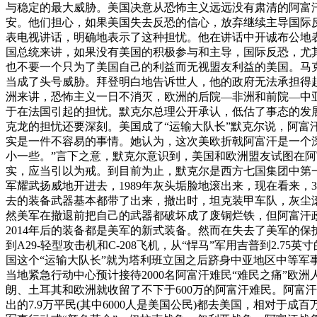
与稳定的最大威胁。美国决意从恐怖主义远远没有肃清的阿富
安。他们担心，如果美国失去反恐的信心，放弃继续主导国际反
表电视讲话，明确地表示了这种担忧。他在讲话中开诚布公地表
国总统来讲，如果没有美国的积极参与和主导，国际反恐，尤
也不要一个只为了美国自己的利益而无视盟友利益的美国。马
当成了头号威胁。拜登明白地告诉世人，他的政府无法承担得
洲来讲，恐怖主义一日不消灭，欧洲的后院—非洲和前院—中
于在法国引起的担忧。默克尔总理公开承认，低估了事态的发
克龙的担忧还要深刻。美国成了“运输大队长”默克尔说，阿富
实是一件不容易的事情。她认为，这次美欧折戟阿富汗是一个深
小一些。”言下之意，默克尔意识到，美国和欧洲盟友试图在阿
实，应当引以为戒。到目前为止，默克尔是西方七国集团中第一
军耀武扬威地开进去，1989年灰头垢脸地滚出来，现在看来
去的装备武器基本都带了出来，撤出时，坦克装甲车队，灰尘滚
然美军在撤退前把自己的武器都破坏成了废铜烂铁，但阿富汗政
2014年后的装备都是美军的新式装备。然而在失去了美军的保
到A29-轻型攻击机和C-208飞机，从“悍马”军用吉普到2.
国这个“运输大队长”就为塔利班立国之后跻身中亚地区中等军事
当地紧急行动中心预计接待2000名阿富汗难民“难民之痛”
朗、土耳其和欧洲就收留了不下于600万的阿富汗难民。阿富
出的7.9万平民(其中6000人是美国公民)都去美国，相对