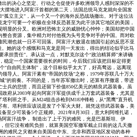
撤出的决心之坚定、行动之仓促使许多欧洲领导人感到深深的不
摇大摆地进入阿富汗首都的第二天，法国总统马克龙就向全国发
“孤立主义”，从一个又一个的海外反恐战场撤出。对于这位法
克龙宁可要一个积极在全球反恐甚至为此干涉其它地区的美国，
现明显的分叉。欧洲对恐怖主义的威胁忧心忡忡；美国却把中国
内整合资源，集中精力对付他视为头号竞争对手的中国。而对欧
难民潮也就一日不可回落。阿富汗大败退在德国引起的反思不亚
性。她的这个感慨和马克龙是同一天发出，得出的结论似乎比马
要承担责任”。承认这一点，对默克尔这个“政治精算师”来讲确
承，稳定一个国家需要很长的时间，今后我们应该把目标定得更
个“自由民主体制”，这个目标似乎太大了，好高骛远，远离现
导人。阿富汗素有“帝国的坟场”之称，1979年苏联几十万大
麦城”的前奏。不同的是，当年苏军撤出时，还算有序撤退，带进
亡士兵的悲愤，而且还留下价值850亿美元的精良武器装备。虽
政府从2003年起向阿富汗军提供成千上万套武器装备，尤其是
利班之手。从M24狙击步枪到M18冲锋枪，从“黑鹰”直升机
器，应有尽有。塔利班应该说是发了个军火大财。就凭这些武器装备，美
至少可装备5个正规师。2021年8月30日，意大利阿维扎诺，
场阿富汗战争， 制造出了上千万的难民，光是巴基斯坦、伊
地，但它没有难民负担，就算美国空军撤军截止日前的这几天撤
,欧洲的难民之灾都来自美国在中东、北非和西亚地区发动的各种