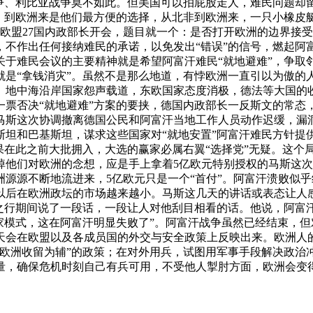
战争、利比亚战争莫不如此。但美国可以拍屁股走人，难民问题却
”。到欧洲来是他们最方便的选择，从北非到欧洲来，一只小橡皮
欧盟27国内政部长开会，题目就一个：是否打开欧洲的边界接受
不作出任何接纳难民的承诺，以免发出“错误”的信号，燃起阿富
关于难民会议的主要精神就是希望阿富汗难民“就地避难”，争取
就是“拿钱消灾”。虽然不是那么地道，有悖欧洲一直引以为傲的
况。地中海沿岸国家怨声载道，东欧国家态度消极，德法等大国的
票否决“就地避难”方案的要挟，德国内政部长一反斯文的常态，
马斯这次协调撤离德国公民和阿富汗当地工作人员动作迟缓，漏洞
坦和巴基斯坦，谋求这些国家对“就地安置”阿富汗难民方针提供
果在此之前大批拥入，大选的赢家必属右翼“选择党”无疑。这个
掉他们对欧洲的念想，应是手上拿着5亿欧元特别授权的马斯这
源源不断地流进来，5亿欧元只是一个“首付”。阿富汗溃败似
以后在欧洲政坛的市场越来越小。马斯这几天的讲话或表态让人
之行期间说了一段话，一段让人对他刮目相看的话。他说，阿富汗
家模式，这在阿富汗明显失败了”。阿富汗战争虽然已经结束，
天会在欧盟以及各成员国的外交与安全政策上反映出来。欧洲人
，欧洲收留为辅”的政策；在对外用兵，试图用军事手段解决政治
量，确保危机时刻自己有兵可用，不受他人掣肘方面，欧洲会变