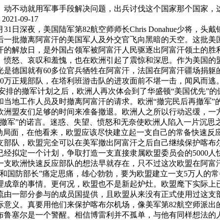
。动不动就用军事手段解决问题，出兵讨伐这个国家那个国家，
021-09-17
月31日深夜，美国陆军第82航空师师长Chris Donahue少
最后一批撤离阿富汗的美国军人及外交官飞向黑暗的天空。这批美国
汗的解放日，是外国占领军被阿富汗人民驱逐出阿富汗领土的胜
、愤怒、哀叹和羞愧，也在欧洲引起了震惊和深思。作为美国的
是德国就有60多位官兵牺牲在阿富汗，法国在阿富汗疆场捐躯
0万正规部队，在塔利班游击队的进攻面前不堪一击，闻风而逃。
安排的撤军计划之后，欧洲人再次体会到了华盛顿“美国优先”的傲
和当地工作人员及时撤离阿富汗的请求。欧洲“撤完民后再撤军”
欧洲盟友们足够的时间来准备撤退。欧洲人之所以行动迟缓，一
不撤军”的诺言。迷惑、失望、愤怒和无奈使欧洲人陷入一片沉思
被动局面，在他看来，欧盟应该尽快建立起一支自己的常备快速反
支部队，欧盟完全可以在美军撤出阿富汗之后自己继续保护喀布
经拟定一个计划，争取打造一支直接隶属欧盟委员会的5000
一支欧洲快速反应部队的想法早就存在，只不过这次欧盟在阿富
和国防部长”痛定思痛，雄心勃勃，要为欧盟建立一支5万人的
成章的事情。更何况，欧盟也不是新起炉灶。欧盟麾下实际上已
轮流由一部分参与的成员国提供，且欧盟从来没有正式使用过这
义。真要用他们来保护喀布尔机场，像美军第82航空师派出的50
布鲁塞尔是一个警醒。相信博雷利并不孤单，与他有同样想法的