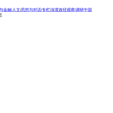
与金融
|
人文
|
思想与对话
|
专栏
|
深度政经观察
|
调研中国
思