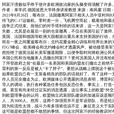
阿富汗溃败似乎终于使许多欧洲政治家的头脑变得清醒了许多
作者：辜学武 德国波恩大学终身讲座教授
来源：南风窗
日期：2
2021年8月26日，喀布尔，法国撤离阿富汗相关人员中亚时间8
待飞的C-17运输机。零时差一分，飞机腾空而起，载着他和
战争正式结束。按他们的对手塔利班的话来讲，这一天是阿富
失败，尤其是在最后一刻的仓皇撤离，不仅在美国引起了激辩
英国、法国和德国等欧洲大国都派出重兵来支持美国的行动，光
班在一夜之间重返喀布尔；北约花重金精心训练和培养出来的3
行G7峰会、欧美峰会和北约峰会时才透露风声。被动接受美军
然拒绝了德英法延长美军撤退期限，以便争取时间将欧洲公民
本国公民和当地服务人员撤出阿富汗？更何况美国人并没有给
了拜登政府之前“在最后一名美国和美国的盟友们撤出之前绝
雷利的第一反应是被人“卡了脖子”。要想从战略上摆脱这个
如果欧盟自己有一支装备精良的部队的话就好了。有了这样一
作人员完全撤走为止。欧洲媒体公开透露的消息表明，博雷利已
导人的调动，执行各种紧急任务包括反恐任务。事实上，打造
感。甚至有尚未经过证实的消息透露，这位事实上的欧盟“外交
到欧盟理事会的认同，欧盟独立武装部队建设的加速应该是顺理
人，共3000人。然而，这两个加强营并不是常设部队，而是
因为轮流性太强，战斗力有多强谁也说不定，象征意义大于实际意
这可能是欧盟想都不敢想的事情。但这次阿富汗的经验教训对