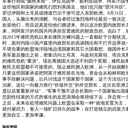
军事行动或“颜色革命”，伊拉克战争、叙利亚战争、阿富汗
这些地区和国家的难民们想到美国去，他们也只能“望洋兴叹
穿过伊朗和土耳其或绕道巴尔干便可进入东部欧洲。8月31日，
国人，头脑出奇的清醒。与会者经过激烈地辩论最后一致决定，
欢迎他们，而且还真是怕他们拥进来。所以这次欧盟内政部长
来，同阿富汗的邻国共同承担安置难民的财政负担。说白了，
自2015年难民危机以来在难民分摊问题上一直都处于分裂状
时，面对内陆小国卢森堡内政部长的高谈阔论和不打开边界就一
不堪负重的欧盟海洋陆地边境国家和其它大国着想。德国外长
美军最后撤出之前，密集访问土耳其、乌兹别克斯坦、塔吉克斯
的难民危机“重演”。现在离德国大选还不到四个星期，难民如
教民主联盟都不可接受的。阻止难民拥入欧洲，从一开始就断
只要这些国家承诺把阿富汗难民留在当地，资金会从柏林和欧洲
事手段解决问题，出兵讨伐这个国家那个国家，这个方法估计
治家。这位一向极力推行“价值外交”的外交部长，这次在亚洲
度以后要重新评估”，“军事干预不适合长期向一个国家输出国
悲剧性结束的方式所催生的反思浪潮会将持续下去，并总有一
之后，未来在处理难民问题上欧盟会采取一种“就地安置为主
就付诸武力，卷入一场旷日持久的战争；在打造独立的武装力
更加自立，更加卑谦。
版权声明