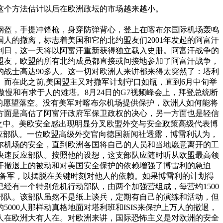
这个方法估计以后在欧洲政坛的市场越来越小。
将，头戴钢盔，手提冲锋枪，身穿防弹背心，登上在喀布尔国际机场轰鸣
人的撤离，标志着美国和它的北约盟友们2001年发起的阿富汗
利日，这一天将以阿富汗重新获得独立载入史册。阿富汗战争的
盟友，欧盟的所有北约成员都直接或间接地参加了阿富汗战争，
的战士高达90多人。这一切对欧洲人来讲都来得太突然了：塔利
而在此之前,美国盟主又对撤军计划守口如瓶，直到6月中旬举
慢和有求于人的难堪。8月24日的G7视频峰会上，拜登总统断
的愿望落空。没有美军对喀布尔机场提供保护，欧洲人如何能将
方面是高估了阿富汗政府军保卫政权的决心，另一方面也是轻信
之中。美欧安全感出现明显分叉欧盟外交与安全政策高级代表博
应部队。一位欧盟高级外交官向德国新闻社透露，博雷利认为，
尔机场的安全，直到欧洲各国将自己的人员和当地愿意离开的工
人快速反应部队。按照他的设想，这支部队应随时听从欧盟最高领
汗撤退上的被动和对美国安全保护的依赖增强了博雷利的急迫
常备军，以摆脱在关键时刻对他人的依赖。如果博雷利的计划得
经有一个特别危机行动部队，由两个加强营组成，每营约1500
支部队。该部队虽然不是纸上谈兵，定期有自己的演练和活动，但
00人那样动真格地面对塔利班和ISIS来保护上万人的撤退，
人在欧洲大有人在。对欧洲来讲，国际恐怖主义是对欧洲的安全