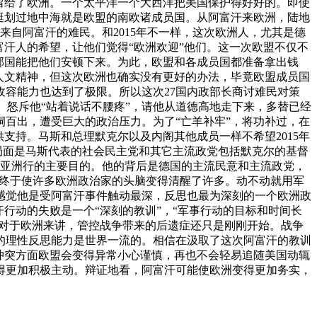
留给了欧洲。一个太平洋一个大西洋把美国保护得好好的。即使
艇划过地中海就是欧盟的南欧诸成员国。从阿富汗来欧洲，陆地
来自阿富汗的难民。和2015年不一样，这次欧洲人，尤其是德
汗人的希望，让他们觉得“欧洲欢迎”他们。这一次欧盟不仅不
邻国能把他们安顿下来。为此，欧盟和各成员国都准备拿出钱
人文精神，但这次欧洲也确实没有更好的办法，毕竟欧盟成员国
收容能力也达到了极限。所以这次27国内政部长商讨难民对策
 怒斥他“站着说话不腰疼”，请他从道德高地走下来，多替已经
百出，遭受巨大的政治压力。为了“亡羊补牢”，将功补过，在
支持。马斯和总理默克尔以及内阁其他成员一样不希望2015年
局面是马斯代表的社会民主党和其它主流政党包括默克尔的基督
次亚洲行的主要目的。他的背后是德国的主流民意和主流政党，
乎终于使许多欧洲政治家的头脑变得清醒了许多。动不动就用军
感觉他是受阿富汗事件触动最深，反思也最为深刻的一个欧洲政
行动的失败是一个“深刻的教训”，“军事行动的目标和时间长
但对于欧洲来讲，管控战争带来的后遗症还只是刚刚开始。战争
的理性反思能力是世界一流的。相信在汲取了这次阿富汗的教训
冲突方面欧盟会变得异常小心谨慎，再也不会轻易追随美国动辄
得更加积极主动。辩证地看，阿富汗可能使欧洲变得更加务实，