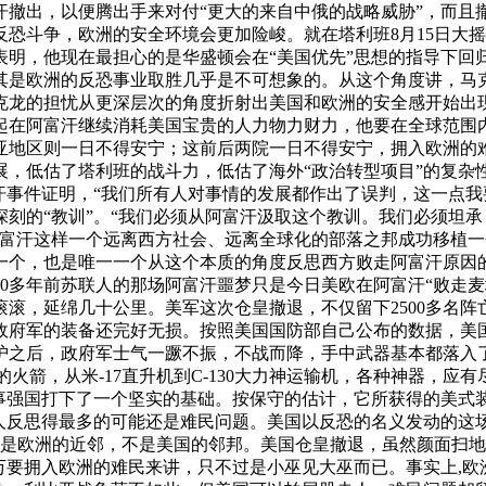
汗撤出，以便腾出手来对付“更大的来自中俄的战略威胁”，而且
恐斗争，欧洲的安全环境会更加险峻。就在塔利班8月15日大
明，他现在最担心的是华盛顿会在“美国优先”思想的指导下回归
其是欧洲的反恐事业取胜几乎是不可想象的。从这个角度讲，马
克龙的担忧从更深层次的角度折射出美国和欧洲的安全感开始出
起在阿富汗继续消耗美国宝贵的人力物力财力，他要在全球范围
亚地区则一日不得安宁；这前后两院一日不得安宁，拥入欧洲的
展，低估了塔利班的战斗力，低估了海外“政治转型项目”的复杂
汗事件证明，“我们所有人对事情的发展都作出了误判，这一点我
刻的“教训”。“我们必须从阿富汗汲取这个教训。我们必须坦
富汗这样一个远离西方社会、远离全球化的部落之邦成功移植一
个，也是唯一一个从这个本质的角度反思西方败走阿富汗原因的领
，30多年前苏联人的那场阿富汗噩梦只是今日美欧在阿富汗“败走
滚，延绵几十公里。美军这次仓皇撤退，不仅留下2500多名阵
府军的装备还完好无损。按照美国国防部自己公布的数据，美国
护之后，政府军士气一蹶不振，不战而降，手中武器基本都落入了塔
75英寸的火箭，从米-17直升机到C-130大力神运输机，各种神
强国打下了一个坚实的基础。按保守的估计，它所获得的美式装备
欧洲人反思得最多的可能还是难民问题。美国以反恐的名义发动的这
汗是欧洲的近邻，不是美国的邻邦。美国仓皇撤退，虽然颜面扫
于成百万要拥入欧洲的难民来讲，只不过是小巫见大巫而已。事实上