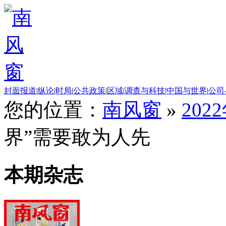
封面报道
|
纵论
|
时局
|
公共政策
|
区域
|
调查与科技
|
中国与世界
|
公司
您的位置：
南风窗
»
202
界”需要敢为人先
本期杂志