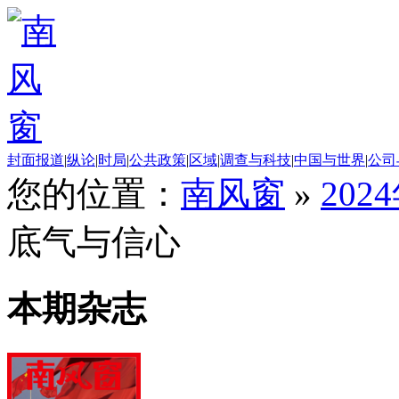
封面报道
|
纵论
|
时局
|
公共政策
|
区域
|
调查与科技
|
中国与世界
|
公司
您的位置：
南风窗
»
202
底气与信心
本期杂志