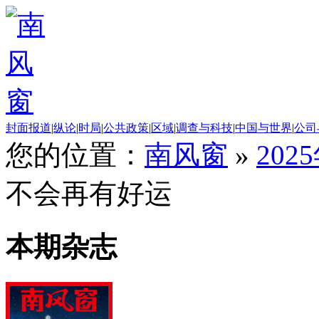
封面报道
|
纵论
|
时局
|
公共政策
|
区域
|
调查与科技
|
中国与世界
|
公司
您的位置：
南风窗
»
202
不会再有好运
本期杂志