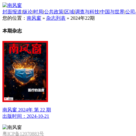
封面报道
|
纵论
|
时局
|
公共政策
|
区域
|
调查与科技
|
中国与世界
|
公司
您的位置：
南风窗
»
杂志列表
»
2024年22期
本期杂志
南风窗 2024年 第 22 期
出版时间：2024-10-21
粤ICP备12070883号