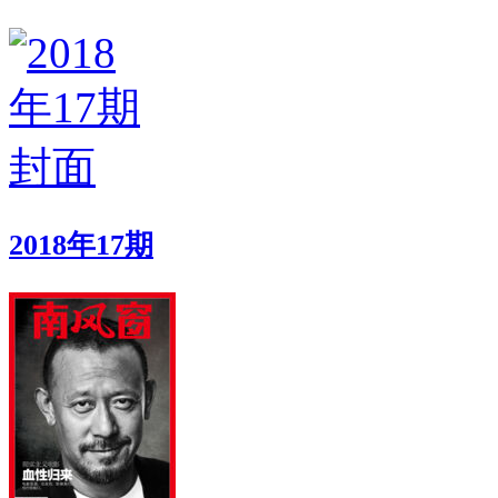
2018年17期