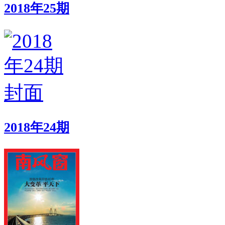
2018年25期
2018年24期