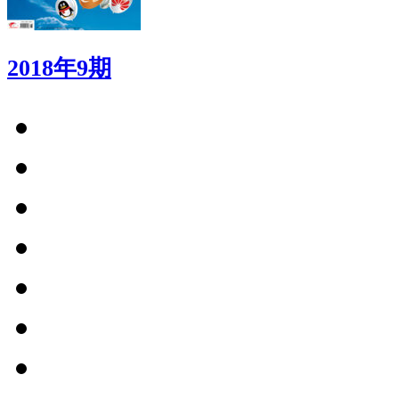
2018年9期