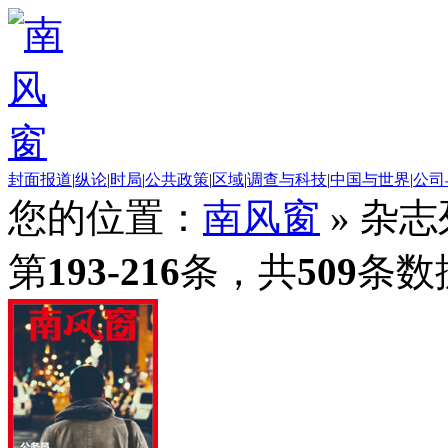
封面报道
|
纵论
|
时局
|
公共政策
|
区域
|
调查与科技
|
中国与世界
|
公司
您的位置：
南风窗
»
杂志列
第
193-216
条，共
509
条数