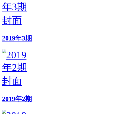
2019年3期
2019年2期