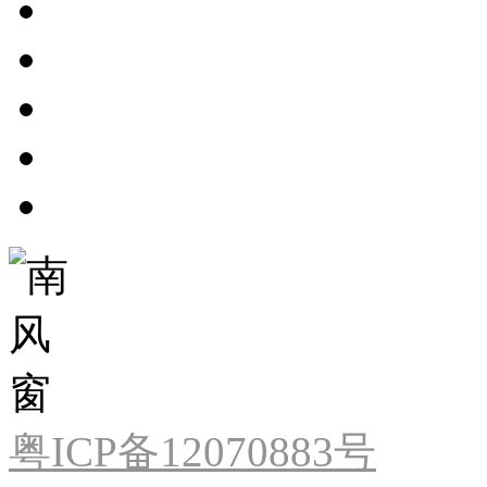
粤ICP备12070883号