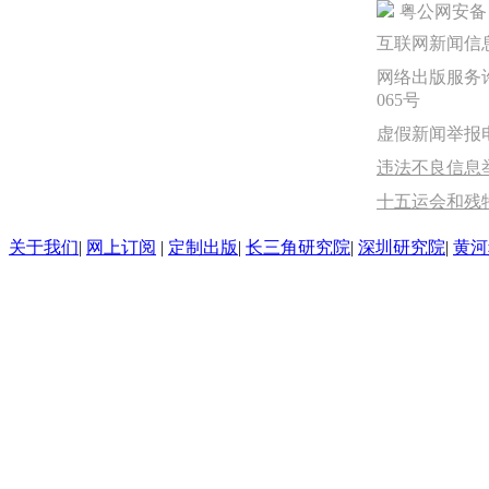
粤公网安备 44
互联网新闻信息服
网络出版服务许
065号
虚假新闻举报电话：
违法不良信息举报
十五运会和残
关于我们
|
网上订阅
|
定制出版
|
长三角研究院
|
深圳研究院
|
黄河