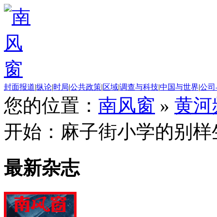
封面报道
|
纵论
|
时局
|
公共政策
|
区域
|
调查与科技
|
中国与世界
|
公司
您的位置：
南风窗
»
黄河
开始：麻子街小学的别样
最新杂志