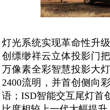
灯光系统实现革命性升
创缥缈祥云立体投影门
万像素全彩智慧投影大
2400流明，并首创侧
语；ISD智能交互尾灯
比度相较上一代大幅提升