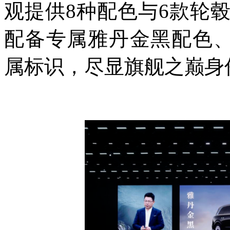
观提供8种配色与6款轮毂，问
配备专属雅丹金黑配色、
属标识，尽显旗舰之巅身