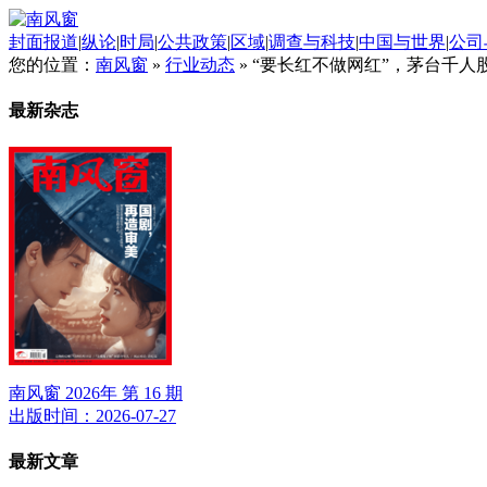
封面报道
|
纵论
|
时局
|
公共政策
|
区域
|
调查与科技
|
中国与世界
|
公司
您的位置：
南风窗
»
行业动态
»
“要长红不做网红”，茅台千人
最新杂志
南风窗 2026年 第 16 期
出版时间：2026-07-27
最新文章