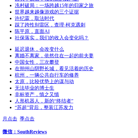
冼村破局：一场跨越15年的归家之旅
世界越来越像游戏的三个证据
许纪霖，取法时代
踩了跨性别雷区，查理·柯克遇刺
陈平原，直面AI
社保落实，我们的收入会变化吗？
延迟退休，会改变什么
离婚不离家，依然住在一起的前夫妻
中国女性，三次攀登
在朔州山阴野长城，看见活着的历史
杭州，一辆公共自行车的修养
太原，比较优势上的谋与动
无法毕业的博士生
非标资产，慎之又慎
人形机器人，新的“终结者”
“苏超”背后，整装江苏发力
月点击
季点击
微信：SouthReviews