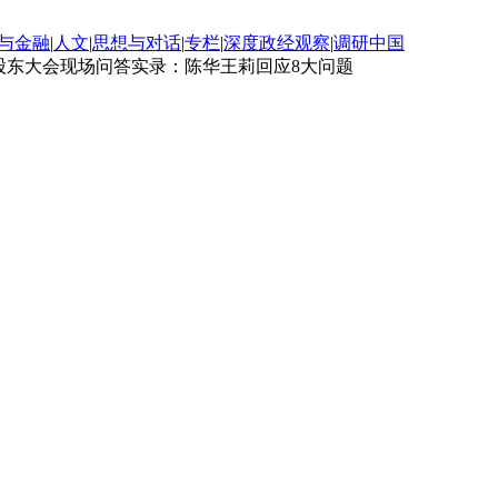
与金融
|
人文
|
思想与对话
|
专栏
|
深度政经观察
|
调研中国
股东大会现场问答实录：陈华王莉回应8大问题