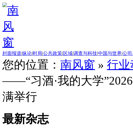
封面报道
|
纵论
|
时局
|
公共政策
|
区域
|
调查与科技
|
中国与世界
|
公司
您的位置：
南风窗
»
行业
——“习酒·我的大学”20
满举行
最新杂志