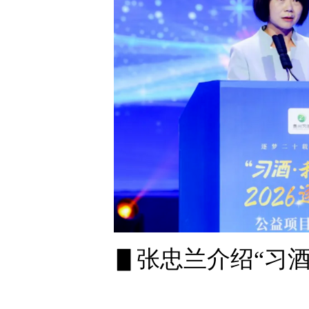
▋张忠兰介绍“习酒