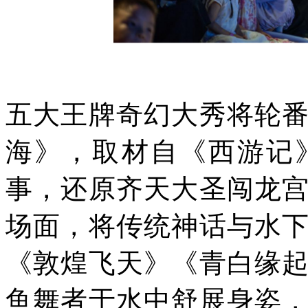
五大王牌奇幻大秀将轮
海》，取材自《西游记
事，还原齐天大圣闯龙
场面，将传统神话与水
《敦煌飞天》《青白缘
鱼舞者于水中舒展身姿