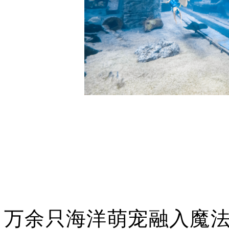
万余只海洋萌宠融入魔法