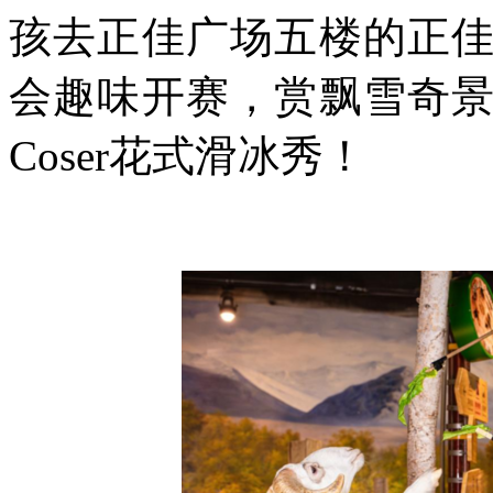
孩去正佳广场五楼的正
会趣味开赛，赏飘雪奇
Coser花式滑冰秀！