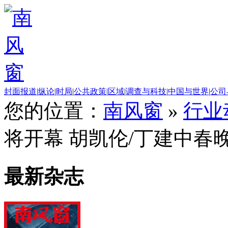
封面报道
|
纵论
|
时局
|
公共政策
|
区域
|
调查与科技
|
中国与世界
|
公司
您的位置：
南风窗
»
行业
将开幕 胡凯伦/丁建中春
最新杂志