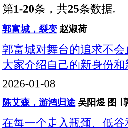
第
1-20
条，共
25
条数据.
郭富城，裂变
赵淑荷
郭富城对舞台的追求不会
大家介绍自己的新身份和
2026-01-08
陈艾森，游鸿归途
吴阳煜 图 ∣
在每一个走入瓶颈、低谷