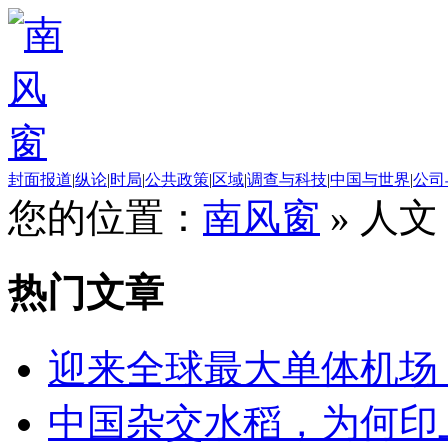
封面报道
|
纵论
|
时局
|
公共政策
|
区域
|
调查与科技
|
中国与世界
|
公司
您的位置：
南风窗
»
人文
热门文章
迎来全球最大单体机场
中国杂交水稻，为何印