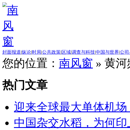
封面报道
|
纵论
|
时局
|
公共政策
|
区域
|
调查与科技
|
中国与世界
|
公司
您的位置：
南风窗
»
黄河
热门文章
迎来全球最大单体机场
中国杂交水稻，为何印